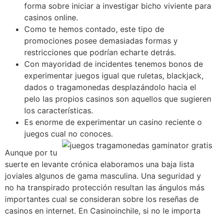
forma sobre iniciar a investigar bicho viviente para
casinos online.
Como te hemos contado, este tipo de
promociones posee demasiadas formas y
restricciones que podrían echarte detrás.
Con mayoridad de incidentes tenemos bonos de
experimentar juegos igual que ruletas, blackjack,
dados o tragamonedas desplazándolo hacia el
pelo las propios casinos son aquellos que sugieren
los características.
Es enorme de experimentar un casino reciente o
juegos cual no conoces.
Aunque por tu
suerte en levante crónica elaboramos una baja lista
joviales algunos de gama masculina. Una seguridad y
no ha transpirado protección resultan las ángulos más
importantes cual se consideran sobre los reseñas de
casinos en internet. En Casinoinchile, si no le importa