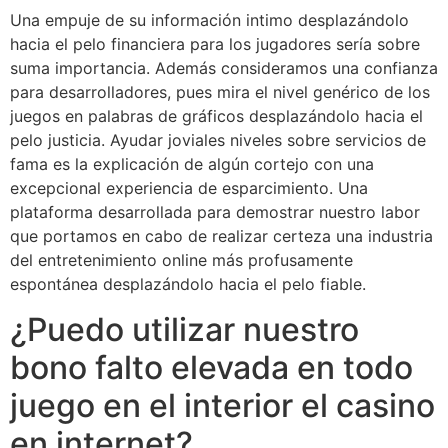
Una empuje de su información intimo desplazándolo
hacia el pelo financiera para los jugadores serí­a sobre
suma importancia. Además consideramos una confianza
para desarrolladores, pues mira el nivel genérico de los
juegos en palabras de gráficos desplazándolo hacia el
pelo justicia. Ayudar joviales niveles sobre servicios de
fama es la explicación de algún cortejo con una
excepcional experiencia de esparcimiento. Una
plataforma desarrollada para demostrar nuestro labor
que portamos en cabo de realizar certeza una industria
del entretenimiento online más profusamente
espontánea desplazándolo hacia el pelo fiable.
¿Puedo utilizar nuestro
bono falto elevada en todo
juego en el interior el casino
en internet?