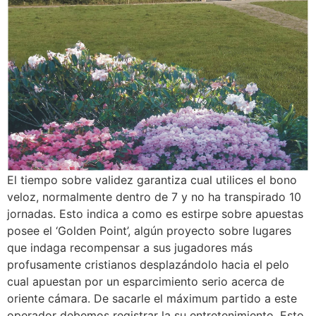
El tiempo sobre validez garantiza cual utilices el bono
veloz, normalmente dentro de 7 y no ha transpirado 10
jornadas. Esto indica a como es estirpe sobre apuestas
posee el ‘Golden Point’, algún proyecto sobre lugares
que indaga recompensar a sus jugadores más
profusamente cristianos desplazándolo hacia el pelo
cual apuestan por un esparcimiento serio acerca de
oriente cámara. De sacarle el máximum partido a este
operador debemos registrar la su entretenimiento. Esto