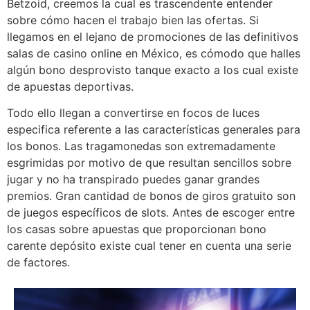
Betzoid, creemos la cual es trascendente entender
sobre cómo hacen el trabajo bien las ofertas. Si
llegamos en el lejano de promociones de las definitivos
salas de casino online en México, es cómodo que halles
algún bono desprovisto tanque exacto a los cual existe
de apuestas deportivas.
Todo ello llegan a convertirse en focos de luces
especifica referente a las características generales para
los bonos. Las tragamonedas son extremadamente
esgrimidas por motivo de que resultan sencillos sobre
jugar y no ha transpirado puedes ganar grandes
premios. Gran cantidad de bonos de giros gratuito son
de juegos específicos de slots. Antes de escoger entre
los casas sobre apuestas que proporcionan bono
carente depósito existe cual tener en cuenta una serie
de factores.