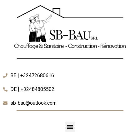
BE | +32472680616
DE | +32484805502
sb-bau@outlook.com