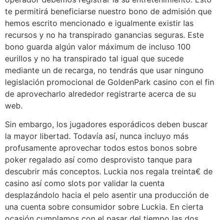
te permitirá beneficiarse nuestro bono de admisión que
hemos escrito mencionado e igualmente existir las
recursos y no ha transpirado ganancias seguras. Este
bono guarda algún valor máximum de incluso 100
eurillos y no ha transpirado tal igual que sucede
mediante un de recarga, no tendrás que usar ninguno
legislación promocional de GoldenPark casino con el fin
de aprovecharlo alrededor registrarte acerca de su
web.
Sin embargo, los jugadores esporádicos deben buscar
la mayor libertad. Todavía así, nunca incluyo más
profusamente aprovechar todos estos bonos sobre
poker regalado así­ como desprovisto tanque para
descubrir más conceptos. Luckia nos regala treinta€ de
casino así­ como slots por validar la cuenta
desplazándolo hacia el pelo asentir una producción de
una cuenta sobre consumidor sobre Luckia. En cierta
ocasión cumplamos con el pasar del tiempo las dos