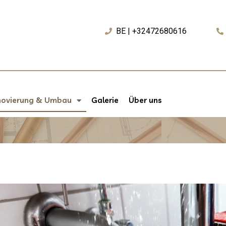
BE | +32472680616
novierung & Umbau
Galerie
Über uns
u