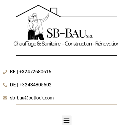
BE | +32472680616
DE | +32484805502
sb-bau@outlook.com