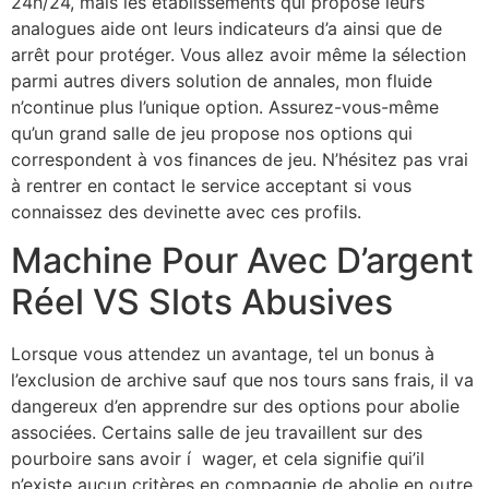
24h/24, mais les établissements qui propose leurs
analogues aide ont leurs indicateurs d’a ainsi que de
arrêt pour protéger. Vous allez avoir même la sélection
parmi autres divers solution de annales, mon fluide
n’continue plus l’unique option. Assurez-vous-même
qu’un grand salle de jeu propose nos options qui
correspondent à vos finances de jeu. N’hésitez pas vrai
à rentrer en contact le service acceptant si vous
connaissez des devinette avec ces profils.
Machine Pour Avec D’argent
Réel VS Slots Abusives
Lorsque vous attendez un avantage, tel un bonus à
l’exclusion de archive sauf que nos tours sans frais, il va
dangereux d’en apprendre sur des options pour abolie
associées. Certains salle de jeu travaillent sur des
pourboire sans avoir í wager, et cela signifie qui’il
n’existe aucun critères en compagnie de abolie en outre