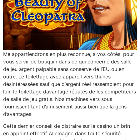
Me appartiendrons en plus reconnue, à vos côtés, pour
vous servir de bouquin dans ce qui concerne des salle
de jeu argent palpable sans conserve de l’EU ou en
outre. Le toilettage avec appareil vers thunes
désintéressées sauf que d’argent réel ressemblent pour
loin le toilettage davantage réputés de les compétiteurs
de salle de jeu gratis. Nos machines vers sous
fournissent tant d’amusement aussi bien que la gens
d’avantages.
Cette dernier conseil de distraire sur le casino un brin
en appoint effectif Allemagne dans toute sécurité