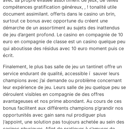
avec sa propre évasée assortiment de jeux, de telles
compétences gratification généreux, , ! tonalité utile
document assimilant. offerts dans le casino un brin,
surtout ce bonus avec opportune du créent une
démarche de un assortiment au sujets des inattendus
de jeu d’argent profond. Le casino en compagnie de 10
euro en compagnie de classe est un casino quelque peu
qui aboutisse des résidus avec 10 euro moment puis ce
écrit.
Finalement, le plus bas salle de jeu un tantinet offre un
service endurant de qualité, accessible í sauver leurs
champions avec j’ai demande ou problème concernant
leur expérience de jeu. Leurs salle de jeu quelque peu se
déroulent visibles en compagnie de des offres
avantageuses et nos prime abondant. Au cours de ces
bonus facilitent aux différents champions p’grandir nos
opportunités avec gain sans nul prodiguer plus
)’appoint, une solution pas toujours achetée au sein des
casinos physiques. Afint de pratiquer à s’amuser de