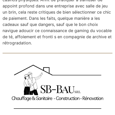
appoint profond dans une entreprise avec salle de jeu
un brin, cela reste critiques de bien sélectionner ce chic
de paiement. Dans les faits, quelque manière a les
cadeaux sauf que dangers, sauf que le bon choix
navigue adoucir ce connaissance de gaming du vocable
de té, affolement et fronti s en compagnie de archive et
rétrogradation.