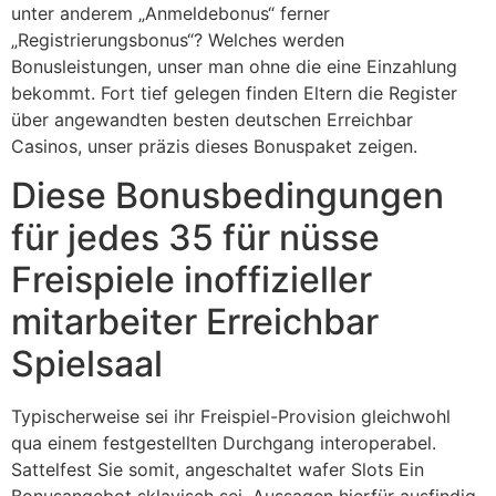
unter anderem „Anmeldebonus“ ferner
„Registrierungsbonus“? Welches werden
Bonusleistungen, unser man ohne die eine Einzahlung
bekommt. Fort tief gelegen finden Eltern die Register
über angewandten besten deutschen Erreichbar
Casinos, unser präzis dieses Bonuspaket zeigen.
Diese Bonusbedingungen
für jedes 35 für nüsse
Freispiele inoffizieller
mitarbeiter Erreichbar
Spielsaal
Typischerweise sei ihr Freispiel-Provision gleichwohl
qua einem festgestellten Durchgang interoperabel.
Sattelfest Sie somit, angeschaltet wafer Slots Ein