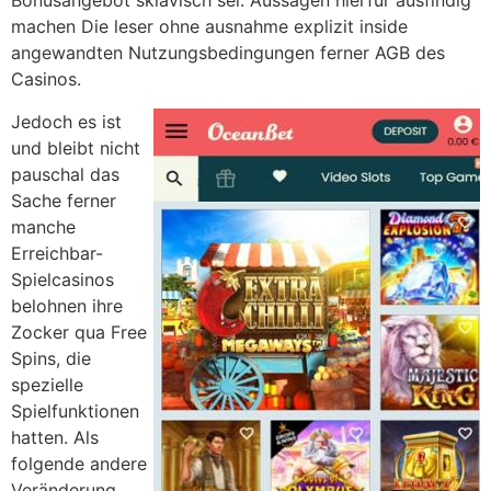
Bonusangebot sklavisch sei. Aussagen hierfür ausfindig
machen Die leser ohne ausnahme explizit inside
angewandten Nutzungsbedingungen ferner AGB des
Casinos.
Jedoch es ist
und bleibt nicht
pauschal das
Sache ferner
manche
Erreichbar-
Spielcasinos
belohnen ihre
Zocker qua Free
Spins, die
spezielle
Spielfunktionen
hatten. Als
folgende andere
Veränderung