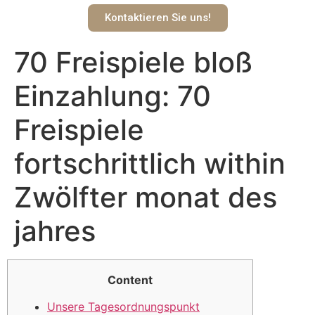
Kontaktieren Sie uns!
70 Freispiele bloß
Einzahlung: 70
Freispiele
fortschrittlich within
Zwölfter monat des
jahres
Content
Unsere Tagesordnungspunkt