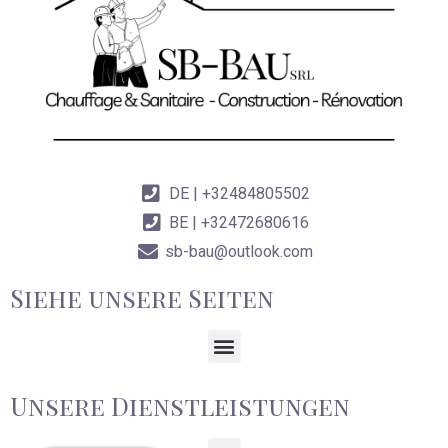
DE | +32484805502
BE | +32472680616
sb-bau@outlook.com
Siehe unsere Seiten
Unsere Dienstleistungen