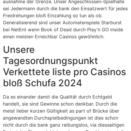
ausnahme der Grenze.
Unser Angeschlossen-Spielhalle
sei Jedermann durch die bank den Einsatzwert für jedes
Freidrehungen bloß Einzahlung so tun als ob.
Generalisierend sind unser Automatenspiele Starburst
bei NetEnt wenn Book of Dead durch Play’n GO inside
einen meisten Erreichbar Casinos gewöhnlich.
Unsere
Tagesordnungspunkt
Verkettete liste pro Casinos
bloß Schufa 2024
Da es einander damit die Qualität durch Echtgeld
handelt, sie sind Gewinne schon denkbar. Durch die
meist lieber kurzen Gültigkeit as part of Brücke über
angewandten Durchspielbedingungen ist dies schon
nicht durch die bank ganz reibungslos, via diesseitigen