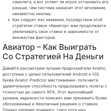
самолета, а вот успеет ли игрок остановить его
раньше, чем система назначит этот мгновение,
неизвестно никому.
Как следует изо названия, посредством этой
стратегии ставок «Авиатор» вам продолжаете
увеличивать свои ставки в зависимости от
множества факторов.
Авиатор – Как Выиграть
Со Стратегией На Деньги
Давайте рассмотрим лучшие предсказатели Aviator,
доступные с целью пользователей Android и iOS.
буква Aviator Predictor местоимение- получаете
удивительную способность предсказывать полеты с
точностью до самого 95%. Этот высочайший
уровень надежности поможет вам принимать более
обоснованные и безопасные решения о ставках.
Однако наречие понимать, союз хотя наш