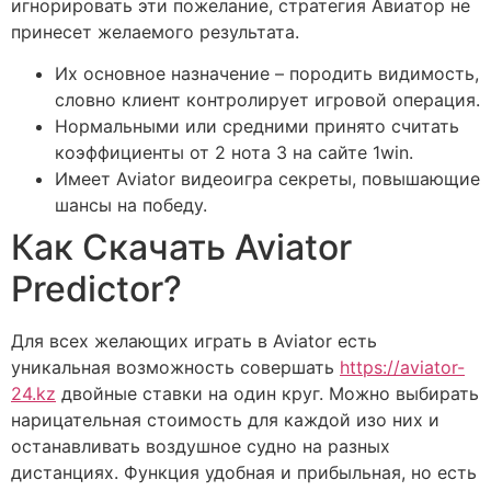
игнорировать эти пожелание, стратегия Авиатор не
принесет желаемого результата.
Их основное назначение – породить видимость,
словно клиент контролирует игровой операция.
Нормальными или средними принято считать
коэффициенты от 2 нота 3 на сайте 1win.
Имеет Aviator видеоигра секреты, повышающие
шансы на победу.
Как Скачать Aviator
Predictor?
Для всех желающих играть в Aviator есть
уникальная возможность совершать
https://aviator-
24.kz
двойные ставки на один круг. Можно выбирать
нарицательная стоимость для каждой изо них и
останавливать воздушное судно на разных
дистанциях. Функция удобная и прибыльная, но есть