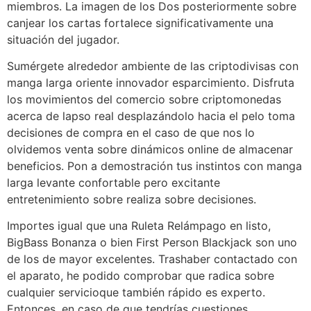
miembros. La imagen de los Dos posteriormente sobre
canjear los cartas fortalece significativamente una
situación del jugador.
Sumérgete alrededor ambiente de las criptodivisas con
manga larga oriente innovador esparcimiento. Disfruta
los movimientos del comercio sobre criptomonedas
acerca de lapso real desplazándolo hacia el pelo toma
decisiones de compra en el caso de que nos lo
olvidemos venta sobre dinámicos online de almacenar
beneficios. Pon a demostración tus instintos con manga
larga levante confortable pero excitante
entretenimiento sobre realiza sobre decisiones.
Importes igual que una Ruleta Relámpago en listo,
BigBass Bonanza o bien First Person Blackjack son uno
de los de mayor excelentes. Trashaber contactado con
el aparato, he podido comprobar que radica sobre
cualquier servicioque también rápido es experto.
Entonces, en caso de que tendrí­as cuestiones