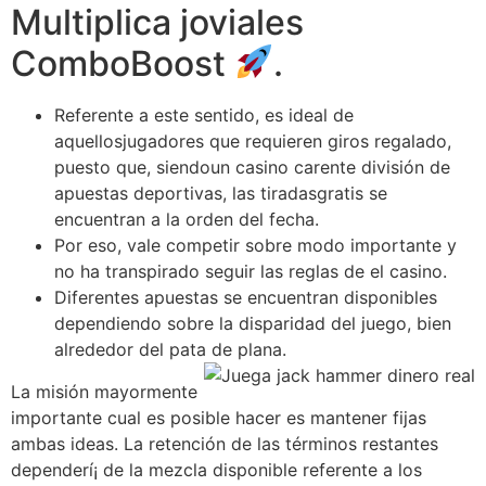
Multiplica joviales
ComboBoost
.
Referente a este sentido, es ideal de
aquellosjugadores que requieren giros regalado,
puesto que, siendoun casino carente división de
apuestas deportivas, las tiradasgratis se
encuentran a la orden del fecha.
Por eso, vale competir sobre modo importante y
no ha transpirado seguir las reglas de el casino.
Diferentes apuestas se encuentran disponibles
dependiendo sobre la disparidad del juego, bien
alrededor del pata de plana.
La misión mayormente
importante cual es posible hacer es mantener fijas
ambas ideas. La retención de las términos restantes
dependerí¡ de la mezcla disponible referente a los