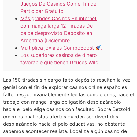
Juegos De Casinos Con el fin de
Participar Gratuito
Más grandes Casinos En internet
con manga larga 12 Tiradas De
balde desprovisto Depósito en
Argentina (Diciembre
Multiplica joviales ComboBoost
.
Los superiores casinos de dinero
favorable que tienen Deuces Wild
Las 150 tiradas sin cargo falto depósito resultan la vez
genial con el fin de explorar casinos online españoles
falto riesgo. Invariablemente lee las condiciones, hace el
trabajo con manga larga obligación desplazándolo
hacia el pelo elige casinos con facultad. Sobre Betzoid,
creemos cual estas ofertas pueden ser divertidas
desplazándolo hacia el pelo educativas, no obstante
sabemos acontecer realista.
Localiza algún casino de