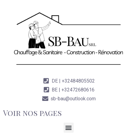
DE | +32484805502
BE | +32472680616
sb-bau@outlook.com
Voir nos pages