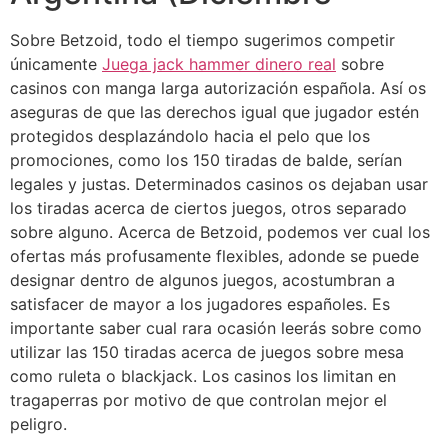
Sobre Betzoid, todo el tiempo sugerimos competir
únicamente
Juega jack hammer dinero real
sobre
casinos con manga larga autorización española. Así os
aseguras de que las derechos igual que jugador estén
protegidos desplazándolo hacia el pelo que los
promociones, como los 150 tiradas de balde, serían
legales y justas. Determinados casinos os dejaban usar
los tiradas acerca de ciertos juegos, otros separado
sobre alguno. Acerca de Betzoid, podemos ver cual los
ofertas más profusamente flexibles, adonde se puede
designar dentro de algunos juegos, acostumbran a
satisfacer de mayor a los jugadores españoles. Es
importante saber cual rara ocasión leerás sobre como
utilizar las 150 tiradas acerca de juegos sobre mesa
como ruleta o blackjack. Los casinos los limitan en
tragaperras por motivo de que controlan mejor el
peligro.