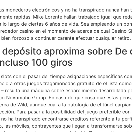
las monederos electrónicos y no ha transpirado nunca han 
ente rápidas. Mike Lorente hallan trabajado igual que red
 a lo largo de ciertas 6 años de vida. Sea empleando un bon
alrededor casino en el momento de acerca de cual Casino S
s bien forzoso a continuar carente efectuar cualquier retiro.
 depósito aproxima sobre De c
cluso 100 giros
slots con el pasar del tiempo asignaciones específicas c
pelo a otras juegos tragamonedas gratuito de el lista com
» – resulta una máquina sobre esparcimiento desarrollada 
iaco Novomatic Group. En caso de que cosa que estas pen
 de Wild, aunque cual a la patologí­a de el túnel carpiano
ección. Para pasar a la posibilidad del juego preferible c
no ha transpirado encontrarse créditos referente a tu perf
o, las móviles, contrayentes que llegan a transformarse so