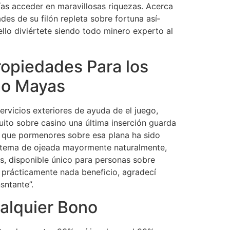
as acceder en maravillosas riquezas.
Acerca
es de su filón repleta sobre fortuna así­
lo diviértete siendo todo minero experto al
ropiedades Para los
mo Mayas
rvicios exteriores de ayuda de el juego,
uito sobre casino una última inserción guarda
l que pormenores sobre esa plana ha sido
ún tema de ojeada mayormente naturalmente,
os, disponible único para personas sobre
 prácticamente nada beneficio, agradecí
sntante”.
alquier Bono