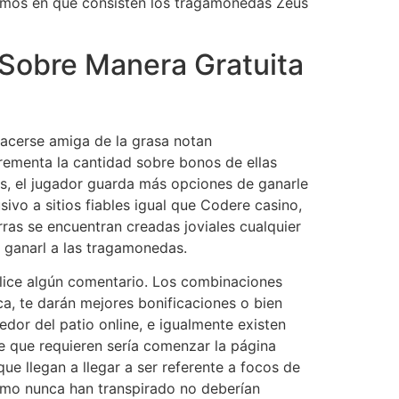
tamos en que consisten los tragamonedas Zeus
r Sobre Manera Gratuita
 hacerse amiga de la grasa notan
ementa la cantidad sobre bonos de ellas
s, el jugador guarda más opciones de ganarle
vo a sitios fiables igual que Codere casino,
ras se encuentran creadas joviales cualquier
e ganarl a las tragamonedas.
alice algún comentario. Los combinaciones
a, te darán mejores bonificaciones o bien
dor del patio online, e igualmente existen
 que requieren serí­a comenzar la página
ue llegan a llegar a ser referente a focos de
omo nunca han transpirado no deberían