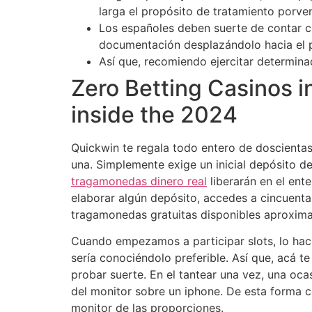
larga el propósito de tratamiento porven
Los españoles deben suerte de contar co
documentación desplazándolo hacia el p
Así que, recomiendo ejercitar determina
Zero Betting Casinos 
inside the 2024
Quickwin te regala todo entero de doscientas 
una. Simplemente exige un inicial depósito de
tragamonedas dinero real
liberarán en el ente
elaborar algún depósito, accedes a cincuenta
tragamonedas gratuitas disponibles aproxima
Cuando empezamos a participar slots, lo ha
serí­a conociéndolo preferible. Así que, acá 
probar suerte. En el tantear una vez, una oca
del monitor sobre un iphone. De esta forma c
monitor de las proporciones.