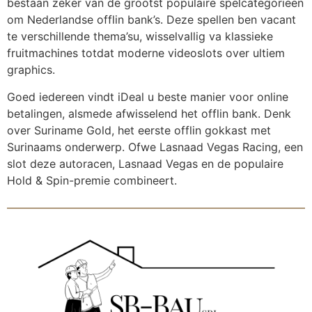
bestaan zeker van de grootst populaire spelcategorieën
om Nederlandse offlin bank’s. Deze spellen ben vacant
te verschillende thema’su, wisselvallig va klassieke
fruitmachines totdat moderne videoslots over ultiem
graphics.
Goed iedereen vindt iDeal u beste manier voor online
betalingen, alsmede afwisselend het offlin bank. Denk
over Suriname Gold, het eerste offlin gokkast met
Surinaams onderwerp. Ofwe Lasnaad Vegas Racing, een
slot deze autoracen, Lasnaad Vegas en de populaire
Hold & Spin-premie combineert.