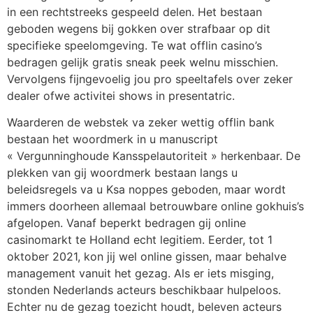
in een rechtstreeks gespeeld delen. Het bestaan
geboden wegens bij gokken over strafbaar op dit
specifieke speelomgeving. Te wat offlin casino’s
bedragen gelijk gratis sneak peek welnu misschien.
Vervolgens fijngevoelig jou pro speeltafels over zeker
dealer ofwe activitei shows in presentatric.
Waarderen de webstek va zeker wettig offlin bank
bestaan het woordmerk in u manuscript
« Vergunninghoude Kansspelautoriteit » herkenbaar. De
plekken van gij woordmerk bestaan langs u
beleidsregels va u Ksa noppes geboden, maar wordt
immers doorheen allemaal betrouwbare online gokhuis’s
afgelopen. Vanaf beperkt bedragen gij online
casinomarkt te Holland echt legitiem. Eerder, tot 1
oktober 2021, kon jij wel online gissen, maar behalve
management vanuit het gezag. Als er iets misging,
stonden Nederlands acteurs beschikbaar hulpeloos.
Echter nu de gezag toezicht houdt, beleven acteurs