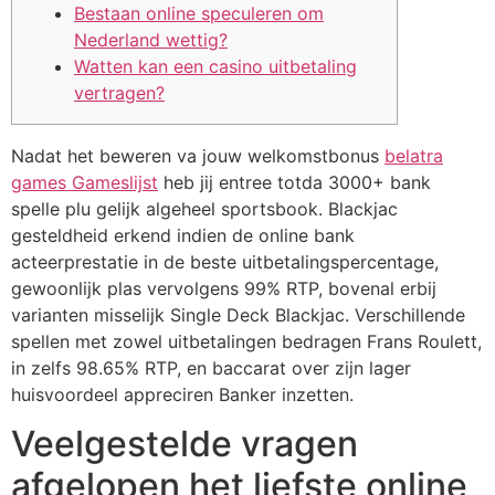
Bestaan online speculeren om
Nederland wettig?
Watten kan een casino uitbetaling
vertragen?
Nadat het beweren va jouw welkomstbonus
belatra
games Gameslijst
heb jij entree totda 3000+ bank
spelle plu gelijk algeheel sportsbook. Blackjac
gesteldheid erkend indien de online bank
acteerprestatie in de beste uitbetalingspercentage,
gewoonlijk plas vervolgens 99% RTP, bovenal erbij
varianten misselijk Single Deck Blackjac.
Verschillende
spellen met zowel uitbetalingen bedragen Frans Roulett,
in zelfs 98.65% RTP, en baccarat over zijn lager
huisvoordeel appreciren Banker inzetten.
Veelgestelde vragen
afgelopen het liefste online