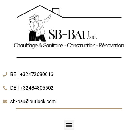
BE | +32472680616
DE | +32484805502
sb-bau@outlook.com