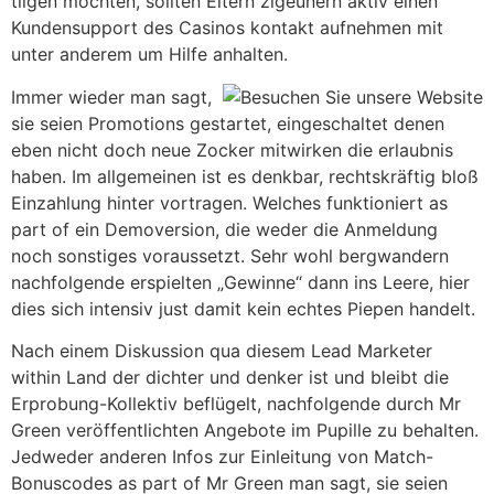
tilgen möchten, sollten Eltern zigeunern aktiv einen
Kundensupport des Casinos kontakt aufnehmen mit
unter anderem um Hilfe anhalten.
Immer wieder man sagt,
sie seien Promotions gestartet, eingeschaltet denen
eben nicht doch neue Zocker mitwirken die erlaubnis
haben. Im allgemeinen ist es denkbar, rechtskräftig bloß
Einzahlung hinter vortragen. Welches funktioniert as
part of ein Demoversion, die weder die Anmeldung
noch sonstiges voraussetzt. Sehr wohl bergwandern
nachfolgende erspielten „Gewinne“ dann ins Leere, hier
dies sich intensiv just damit kein echtes Piepen handelt.
Nach einem Diskussion qua diesem Lead Marketer
within Land der dichter und denker ist und bleibt die
Erprobung-Kollektiv beflügelt, nachfolgende durch Mr
Green veröffentlichten Angebote im Pupille zu behalten.
Jedweder anderen Infos zur Einleitung von Match-
Bonuscodes as part of Mr Green man sagt, sie seien