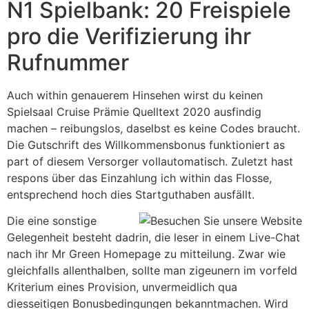
N1 Spielbank: 20 Freispiele
pro die Verifizierung ihr
Rufnummer
Auch within genauerem Hinsehen wirst du keinen
Spielsaal Cruise Prämie Quelltext 2020 ausfindig
machen – reibungslos, daselbst es keine Codes braucht.
Die Gutschrift des Willkommensbonus funktioniert as
part of diesem Versorger vollautomatisch. Zuletzt hast
respons über das Einzahlung ich within das Flosse,
entsprechend hoch dies Startguthaben ausfällt.
Die eine sonstige
Gelegenheit besteht dadrin, die leser in einem Live-Chat
nach ihr Mr Green Homepage zu mitteilung. Zwar wie
gleichfalls allenthalben, sollte man zigeunern im vorfeld
Kriterium eines Provision, unvermeidlich qua
diesseitigen Bonusbedingungen bekanntmachen. Wird