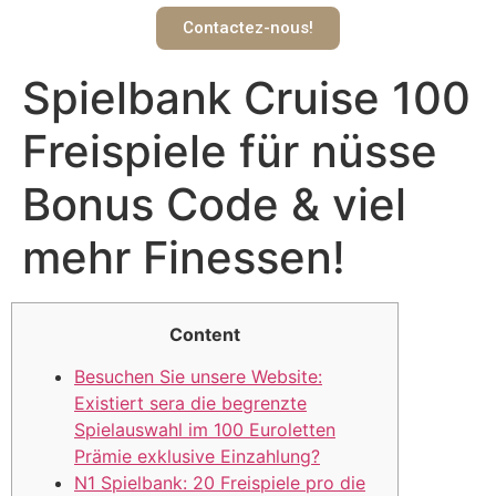
Contactez-nous!
Spielbank Cruise 100
Freispiele für nüsse
Bonus Code & viel
mehr Finessen!
Content
Besuchen Sie unsere Website:
Existiert sera die begrenzte
Spielauswahl im 100 Euroletten
Prämie exklusive Einzahlung?
N1 Spielbank: 20 Freispiele pro die