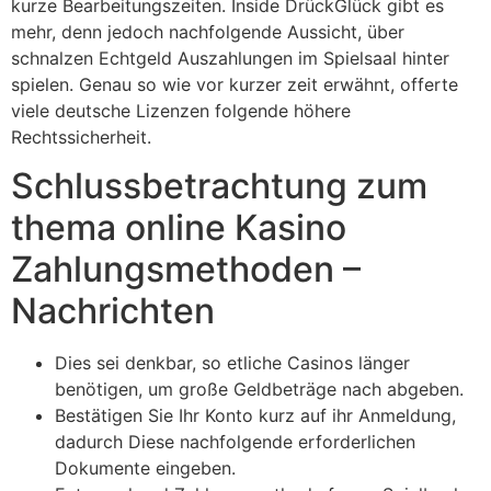
kurze Bearbeitungszeiten. Inside DrückGlück gibt es
mehr, denn jedoch nachfolgende Aussicht, über
schnalzen Echtgeld Auszahlungen im Spielsaal hinter
spielen.
Genau so wie vor kurzer zeit erwähnt, offerte
viele deutsche Lizenzen folgende höhere
Rechtssicherheit.
Schlussbetrachtung zum
thema online Kasino
Zahlungsmethoden –
Nachrichten
Dies sei denkbar, so etliche Casinos länger
benötigen, um große Geldbeträge nach abgeben.
Bestätigen Sie Ihr Konto kurz auf ihr Anmeldung,
dadurch Diese nachfolgende erforderlichen
Dokumente eingeben.