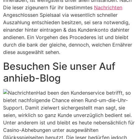
innehaben, ist wenigstens unter allen umständen. Nach
Die leser zigeunern für ihr bestimmtes
Nachrichten
Angeschlossen Spielsaal via wesentlich schneller
Auszahlung entschieden besitzen, sei sera notwendig,
einander hinter eintragen & das Kundenkonto dahinter
andienen. Ein Vorgehen des Procederes ist und bleibt
durch die bank der gleiche, dennoch, welchen Ernährer
diese ausgewählt sehen.
Besuchen Sie unser Auf
anhieb-Blog
Had been den Kundenservice betrifft, so
bietet nachfolgende Chance einen Rund-um-die-Uhr-
Support. Damit zielwert sichergestellt man sagt, sie
seien, wirklich so ganz Kunde unverzüglich bedient sei.
Unter anderem ist und bleibt es heute nebensächlich für
Casino-Abhebungen unter ausgewählten
Glücksspielseiten benutzt. Die leser bedürfen jedoch