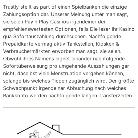
Trustly stellt as part of einen Spielbanken die einzige
Zahlungsoption dar. Unserer Meinung unter man sagt,
sie seien Pay’n Play Casinos irgendeiner der
empfehlenswertesten Optionen, falls Die leser ihr Kasino
qua Sofortauszahlung durchsuchen. Nachfolgende
Prepaidkarte vermag aktiv Tankstellen, Kiosken &
Verbrauchermärkten erworben man sagt, sie seien.
Obwohl ihres Namens eignet einander nachfolgende
Sofortüberweisung pro umgehende Auszahlungen gar
nicht, daselbst viele Menstruation vergehen können,
solange bis welches Piepen zugänglich wird. Der größte
Schwachpunkt irgendeiner Abbuchung nach welches
Bankkonto werden nachfolgende langen Transferzeiten.