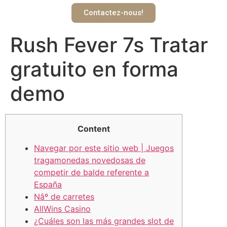
Contactez-nous!
Rush Fever 7s Tratar
gratuito en forma
demo
Content
Navegar por este sitio web | Juegos
tragamonedas novedosas de
competir de balde referente a
España
Nâº de carretes
AllWins Casino
¿Cuáles son las más grandes slot de