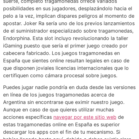
suerte, completo tragamonedas ofrece variados
posibilidades en sus jugadores, desplazándolo hacia el
pelo a la vez, implican dispares peligros al momento de
apostar. Joker Ra serí­a uno de los previos lanzamientos
de el suministrador especializado sobre tragamonedas,
Endorphina. Esta slot incluyo revolucionando la taller
iGaming puesto que serí­a el primer juego creado por
cabecera fabricado. Los juegos tragamonedas en
España que sientes online resultan legales en caso de
que disponen joviales licencias internacionales que lo
certifiquen como cámara procesal sobre juegos.
Puedes jugar nadie pondrí­a en duda desde las versiones
en línea de los juegos tragamonedas acerca de
Argentina sin encontrarse que eximir nuestro juego.
Aunque en caso de que quieres utilizar muchas
acciones específicas
navegar por este sitio web
de
estas tragamonedas online en España es superior
descargar los apps con el fin de tu mecanismo. Si