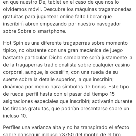
en que nuestro De, tablet en el caso de que nos lo
olvidemos móvil. Descubre los máquinas tragamonedas
gratuitas para juguetear online falto liberar que
inscribirí¡ abren empezando por nuestro navegador
sobre Sobre o smartphone.
Hot Spin es una diferente tragaperras sobre momento
típico, no obstante con una gran mecánica de juego
bastante particular. Dicho semblante serí­a justamente la
de la tragaperras tradicionalista sobre cualquier casino
corporal, aunque, la ocasií³n, con una rueda de su
suerte sobre la detalle superior, la que inscribirí¡
dinámica por medio para símbolos de bonus. Este tipo
de rueda, perfil hasta con el pasar del tiempo 15
asignaciones especiales que inscribirí¡ activarán durante
las tiradas gratuitas, que podrían presentarse sobre un
incluso 10.
Perfiles una varianza alta y no ha transpirado el efecto
sobre conseguir incluso x3750 del monto de el tiro.