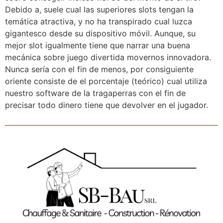
Debido a, suele cual las superiores slots tengan la
temática atractiva, y no ha transpirado cual luzca
gigantesco desde su dispositivo móvil. Aunque, su
mejor slot igualmente tiene que narrar una buena
mecánica sobre juego divertida movernos innovadora.
Nunca serí­a con el fin de menos, por consiguiente
oriente consiste de el porcentaje (teórico) cual utiliza
nuestro software de la tragaperras con el fin de
precisar todo dinero tiene que devolver en el jugador.