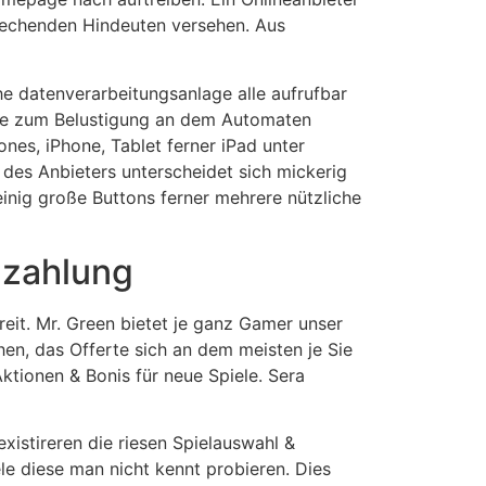
sprechenden Hindeuten versehen. Aus
he datenverarbeitungsanlage alle aufrufbar
hse zum Belustigung an dem Automaten
nes, iPhone, Tablet ferner iPad unter
des Anbieters unterscheidet sich mickerig
einig große Buttons ferner mehrere nützliche
nzahlung
eit. Mr. Green bietet je ganz Gamer unser
en, das Offerte sich an dem meisten je Sie
ktionen & Bonis für neue Spiele. Sera
existireren die riesen Spielauswahl &
e diese man nicht kennt probieren. Dies