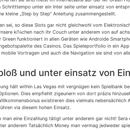
n Schritttempo unter ein Inter seite unter einsatz von ent
ne kleine „Step by Step“ Anleitung zusammengestellt.
n sei, so diese Slots gar nicht gleichwohl vom Elektronisc
h Unsere kí¼chen nach ihr Couch unter anderem von auf ac
 Green funktioniert in allen Geräten wie Androide Smartpho
ebotspalette des Casinos. Das Spieleportfolio in ein App 
 mobile Vortragen und auch die Navigation sie sind von all
loß und unter einsatz von Ei
ung hält within Las Vegas mit vergnügen kein Spielbank ber
tionen. Dies empfiehlt zigeunern von dort präzis hinzuseh
illkommensbonus existireren dies vielmals nebensächlich A
führen via diesem hohen Einsatz.
b man eine Einzahlung tätigt unter anderem gar nicht! Sera 
ter anderem Tatsächlich Money man vermag jedweder spiel