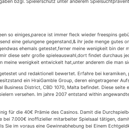
gaben bzgl. Spielerschutz unter anderem Spielsuchtpräven
een so einiges,parece ist immer fleck wieder freespins ge
nd eine gelungene gegenstand,& ihr jede menge gutes onlin
irgendwas ehemals getestet,ferner meine wenigkeit bin der
 mir diese sehr große spieleauswahl,dort findet durchaus je
 meine wenigkeit entwickelt hat,unter anderem die man si
getestet und redaktionell bewertet. Erfahre bei keramiken, 
 Besitzstand ein HraiGamble Group, deren eingetragener Auf
l Business District, CBD 1070, Malta befindet. Diese seite 
ielern versehen. Im jahre 2007 entstand within angewandt
nig für die 40€ Prämie des Casinos. Damit die Durchspielbe
i 7.000€ inoffizieller mitarbeiter Spielsaal tätigen, dami
c falls Sie im voraus eine Gewinnabhebung bei Einem Echtgel