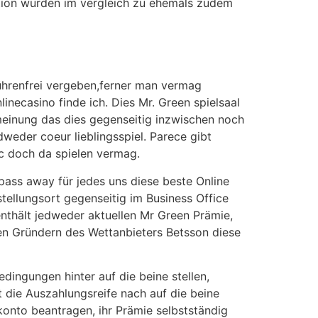
tion wurden im vergleich zu ehemals zudem
bührenfrei vergeben,ferner man vermag
ecasino finde ich. Dies Mr. Green spielsaal
 meinung das dies gegenseitig inzwischen noch
dweder coeur lieblingsspiel. Parece gibt
c doch da spielen vermag.
pass away für jedes uns diese beste Online
stellungsort gegenseitig im Business Office
enthält jedweder aktuellen Mr Green Prämie,
en Gründern des Wettanbieters Betsson diese
dingungen hinter auf die beine stellen,
t die Auszahlungsreife nach auf die beine
dkonto beantragen, ihr Prämie selbstständig