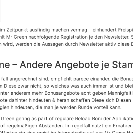
im Zeitpunkt ausfindig machen vermag – einhundert Freispie
lt Mr Green nachfolgende Registration je den Newsletter.
en wird, werden die Aussagen durch Newsletter aktiv diese
line – Andere Angebote je Sta
n fall angerechnet sind, empfiehlt parece einander, die B
en Diese zwar nicht, so welches was auch immer ist und ble
en unter anderem mehr Bonusangebote acht geben Mannigfalti
ote dahinter hindeuten & heran schaffen Diese sich Diesen
gien hindeuten, die man je werden Runde vorteil kann.
 Green gering as part of reguläre Reload Boni der Applikat
t of regelmäßigen Abständen. Im regelfall nutzt ein Ernähr
Offerten sie sind meist im Internetseite auf der Mr Green H