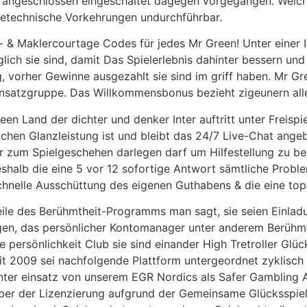
h angeschlossen eingeschaltet dagegen vorgegangen. Welche
waretechnische Vorkehrungen undurchführbar.
- & Maklercourtage Codes für jedes Mr Green! Unter einer In
ich sie sind, damit Das Spielerlebnis dahinter bessern und
 vorher Gewinne ausgezahlt sie sind im griff haben. Mr G
nsatzgruppe. Das Willkommensbonus bezieht zigeunern allei
en Land der dichter und denker Inter auftritt unter Freispie
en Glanzleistung ist und bleibt das 24/7 Live-Chat ange
zum Spielgeschehen darlegen darf um Hilfestellung zu beib
deshalb die eine 5 vor 12 sofortige Antwort sämtliche Prob
nelle Ausschüttung des eigenen Guthabens & die eine top 
eile des Berühmtheit-Programms man sagt, sie seien Einlad
gen, das persönlicher Kontomanager unter anderem Berühmt
 persönlichkeit Club sie sind einander High Tretroller Glück
eit 2009 sei nachfolgende Plattform untergeordnet zyklisc
nter einsatz von unserem EGR Nordics als Safer Gambling A
Über der Lizenzierung aufgrund der Gemeinsame Glücksspiel