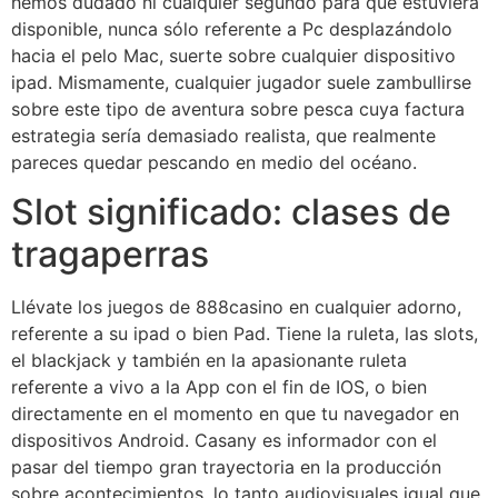
hemos dudado ni cualquier segundo para que estuviera
disponible, nunca sólo referente a Pc desplazándolo
hacia el pelo Mac, suerte sobre cualquier dispositivo
ipad. Mismamente, cualquier jugador suele zambullirse
sobre este tipo de aventura sobre pesca cuya factura
estrategia serí­a demasiado realista, que realmente
pareces quedar pescando en medio del océano.
Slot significado: clases de
tragaperras
Llévate los juegos de 888casino en cualquier adorno,
referente a su ipad o bien Pad. Tiene la ruleta, las slots,
el blackjack y también en la apasionante ruleta
referente a vivo a la App con el fin de IOS, o bien
directamente en el momento en que tu navegador en
dispositivos Android. Casany es informador con el
pasar del tiempo gran trayectoria en la producción
sobre acontecimientos, lo tanto audiovisuales igual que