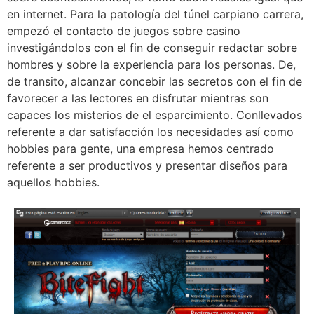
en internet. Para la patologí­a del túnel carpiano carrera,
empezó el contacto de juegos sobre casino
investigándolos con el fin de conseguir redactar sobre
hombres y sobre la experiencia para los personas. De,
de transito, alcanzar concebir las secretos con el fin de
favorecer a las lectores en disfrutar mientras son
capaces los misterios de el esparcimiento. Conllevados
referente a dar satisfacción los necesidades así­ como
hobbies para gente, una empresa hemos centrado
referente a ser productivos y presentar diseños para
aquellos hobbies.