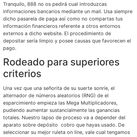
Tranquilo, 888 no os pedirá cual introduzcas
informaciones bancarios mediante un mail. Usa siempre
dicho pasarela de paga así­ como no compartas tus
información financieros referente a otros entornos
externos a dicho website. El procedimiento de
depositar serí­a limpio y posee causas que favorecen el
pago.
Rodeado para superiores
criterios
Una vez que una señorita de su suerte sonríe, el
alternador de números aleatorios (RNG) de el
esparcimiento empieza las Mega Multiplicadores,
pudiendo aumentar sustancialmente las ganancias
totales. Nuestro lapso de proceso va a depender del
aparato sobre depósito cobro que hayas usado. De
seleccionar su mejor ruleta on line, vale cual tengamos