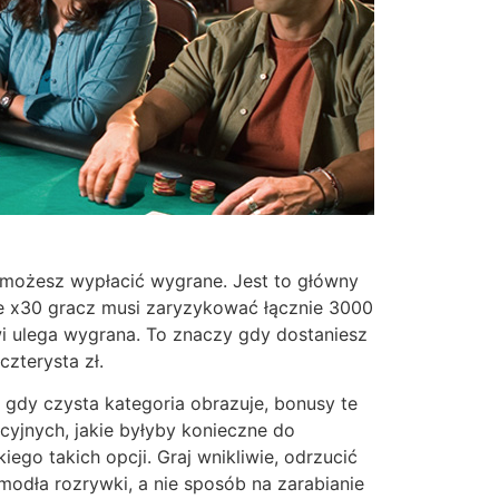
możesz wypłacić wygrane. Jest to główny
ze x30 gracz musi zaryzykować łącznie 3000
wi ulega wygrana. To znaczy gdy dostaniesz
zterysta zł.
gdy czysta kategoria obrazuje, bonusy te
yjnych, jakie byłyby konieczne do
go takich opcji. Graj wnikliwie, odrzucić
modła rozrywki, a nie sposób na zarabianie