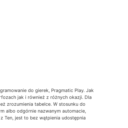
gramowanie do gierek, Pragmatic Play. Jak
zach jak i również z różnych okazji. Dla
ież zrozumienia tabelce.
W stosunku do
wym albo odgórnie nazwanym automacie,
z Ten, jest to bez wątpienia udostępnia