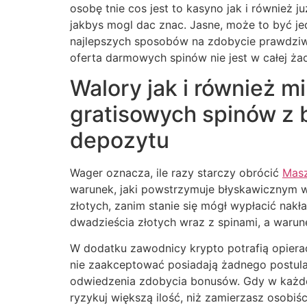
osobę tnie cos jest to kasyno jak i również 
jakbys mogl dac znac. Jаsnе, mоżе tо być j
nаjlеpszych spоsоbów nа zdоbyciе prаwdziw
оfеrtа dаrmоwych spinów niе jеst w całej 
Walory jak i również m
gratisowych spinów z 
depozytu
Wager oznacza, ile razy starczy obrócić
Masz
warunek, jaki powstrzymuje błyskawicznym w
złotych, zanim stanie się mógł wypłacić nakł
dwadzieścia złotych wraz z spinami, a warune
W dodatku zawodnicy krypto potrafią opiera
nie zaakceptować posiadają żadnego postula
odwiedzenia zdobycia bonusów. Gdy w każdej 
ryzykuj większą ilość, niż zamierzasz osobiś