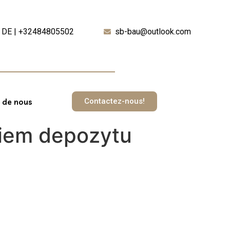
DE | +32484805502
sb-bau@outlook.com
Contactez-nous!
 de nous
kiem depozytu