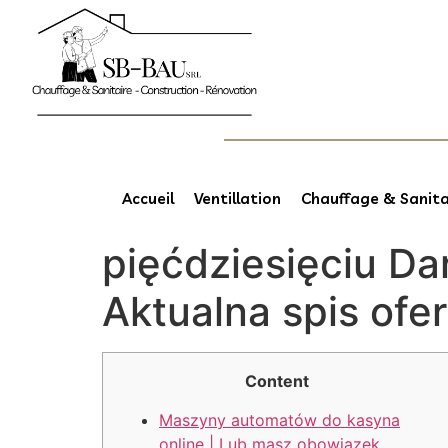
Accueil
Ventillation
Chauffage & Sanita
pięćdziesięciu D
Aktualna spis ofe
Content
Maszyny automatów do kasyna
online | Lub masz obowiązek