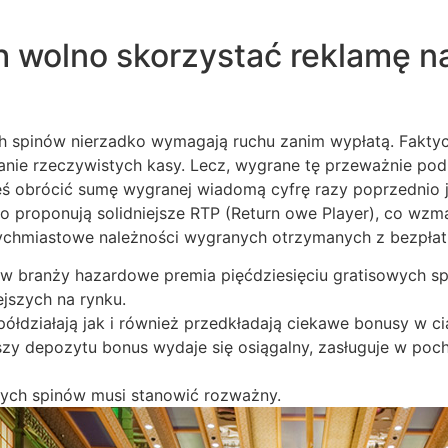
h wolno skorzystać reklamę na
spinów nierzadko wymagają ruchu zanim wypłatą. Faktycz
anie rzeczywistych kasy. Lecz, wygrane tę przeważnie po
eś obrócić sumę wygranej wiadomą cyfrę razy poprzednio j
to proponują solidniejsze RTP (Return owe Player), co wz
tychmiastowe należności wygranych otrzymanych z bezpłat
 branży hazardowe premia pięćdziesięciu gratisowych spi
jszych na rynku.
spółdziałają jak i również przedkładają ciekawe bonusy w
wszy depozytu bonus wydaje się osiągalny, zasługuje w po
ych spinów musi stanowić rozważny.