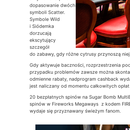
dopasowanie dwóch
symboli Scatter.
Symbole Wild
i Siódemka
dorzucają
ekscytujący
szczegół
do zabawy, gdy różne cytrusy przynoszą nie
Gdy aktywuje baczności, rozprzestrzenia po
przypadku problemów zawsze można skontakt
odmienne rabaty, nadprogram cashback wyda
jest naliczany od momentu całkowitych opłat
20 bezpłatnych spinów na Sugar Bomb Multi
spinów w Fireworks Megaways z kodem FIREM
wydaje się przyznawany świeżym fanom.