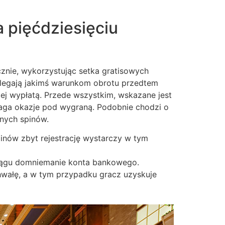
 pięćdziesięciu
nie, wykorzystując setka gratisowych
dlegają jakimś warunkom obrotu przedtem
ej wypłatą. Przede wszystkim, wskazane jest
maga okazje pod wygraną. Podobnie chodzi o
nych spinów.
nów zbyt rejestrację wystarczy w tym
 ciągu domniemanie konta bankowego.
chwałę, a w tym przypadku gracz uzyskuje