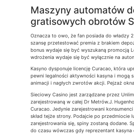
Maszyny automatów do
gratisowych obrotów 
Oznacza to owo, że fan posiada do władzy 25
szansę przetestować premia z brakiem depo
bonus wydaje się być wyszukaną promocją Lok
wdrożenia wydaje się być wyłącznie na auto
Kasyno dysponuje licencję Curacao, która up
pewni legalności aktywności kasyna i mogą sp
animacji i nagłych zwrotów akcji. Pejzaż okn
Sieciowy Casino jest zarządzane przez Unlimi
zarejestrowaną w całej Dr Metrów.J. Hugenho
Curacao. Jedynie zarejestrowani konsumenc
skład tejże strony. Podajcie po przedmiocie 
zarejestrowania się, spiny zostaną dodane.
do czasu wówczas gdy reprezentant kasyna 