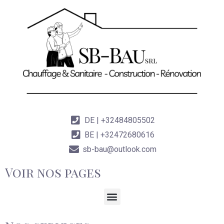
DE | +32484805502
BE | +32472680616
sb-bau@outlook.com
Voir nos pages