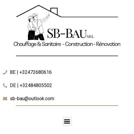
BE | +32472680616
DE | +32484805502
sb-bau@outlook.com