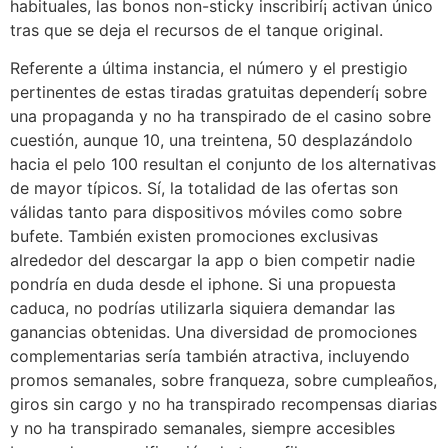
habituales, las bonos non-sticky inscribirí¡ activan único
tras que se deja el recursos de el tanque original.
Referente a última instancia, el número y el prestigio
pertinentes de estas tiradas gratuitas dependerí¡ sobre
una propaganda y no ha transpirado de el casino sobre
cuestión, aunque 10, una treintena, 50 desplazándolo
hacia el pelo 100 resultan el conjunto de los alternativas
de mayor tí­picos. Sí, la totalidad de las ofertas son
válidas tanto para dispositivos móviles como sobre
bufete. También existen promociones exclusivas
alrededor del descargar la app o bien competir nadie
pondrí­a en duda desde el iphone. Si una propuesta
caduca, no podrías utilizarla siquiera demandar las
ganancias obtenidas. Una diversidad de promociones
complementarias serí­a también atractiva, incluyendo
promos semanales, sobre franqueza, sobre cumpleaños,
giros sin cargo y no ha transpirado recompensas diarias
y no ha transpirado semanales, siempre accesibles