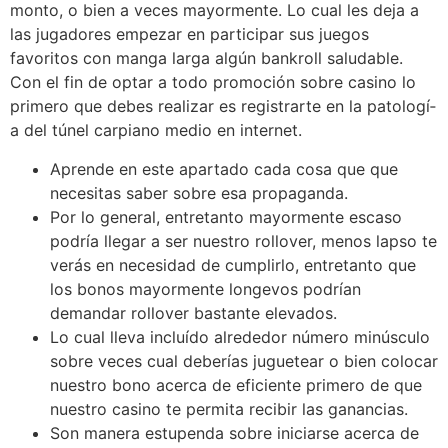
monto, o bien a veces mayormente. Lo cual les deja a
las jugadores empezar en participar sus juegos
favoritos con manga larga algún bankroll saludable.
Con el fin de optar a todo promoción sobre casino lo
primero que debes realizar es registrarte en la patologí­
a del túnel carpiano medio en internet.
Aprende en este apartado cada cosa que que
necesitas saber sobre esa propaganda.
Por lo general, entretanto mayormente escaso
podrí­a llegar a ser nuestro rollover, menos lapso te
verás en necesidad de cumplirlo, entretanto que
los bonos mayormente longevos podrían
demandar rollover bastante elevados.
Lo cual lleva incluído alrededor número minúsculo
sobre veces cual deberías juguetear o bien colocar
nuestro bono acerca de eficiente primero de que
nuestro casino te permita recibir las ganancias.
Son manera estupenda sobre iniciarse acerca de