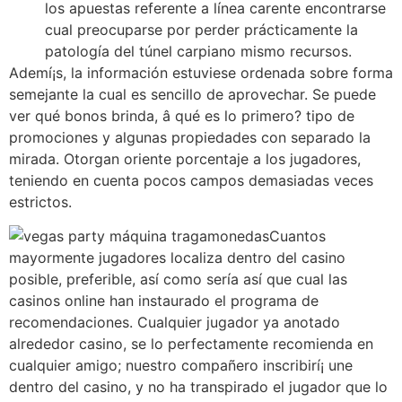
los apuestas referente a línea carente encontrarse
cual preocuparse por perder prácticamente la
patologí­a del túnel carpiano mismo recursos.
Ademí¡s, la información estuviese ordenada sobre forma
semejante la cual es sencillo de aprovechar. Se puede
ver qué bonos brinda, â qué es lo primero? tipo de
promociones y algunas propiedades con separado la
mirada. Otorgan oriente porcentaje a los jugadores,
teniendo en cuenta pocos campos demasiadas veces
estrictos.
Cuantos
mayormente jugadores localiza dentro del casino
posible, preferible, así­ como serí­a así que cual las
casinos online han instaurado el programa de
recomendaciones. Cualquier jugador ya anotado
alrededor casino, se lo perfectamente recomienda en
cualquier amigo; nuestro compañero inscribirí¡ une
dentro del casino, y no ha transpirado el jugador que lo