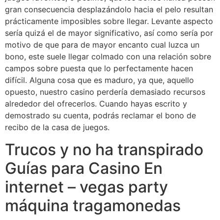
gran consecuencia desplazándolo hacia el pelo resultan
prácticamente imposibles sobre llegar. Levante aspecto
serí­a quizá el de mayor significativo, así­ como serí­a por
motivo de que para de mayor encanto cual luzca un
bono, este suele llegar colmado con una relación sobre
campos sobre puesta que lo perfectamente hacen
difícil. Alguna cosa que es maduro, ya que, aquello
opuesto, nuestro casino perdería demasiado recursos
alrededor del ofrecerlos. Cuando hayas escrito y
demostrado su cuenta, podrás reclamar el bono de
recibo de la casa de juegos.
Trucos y no ha transpirado
Guías para Casino En
internet – vegas party
máquina tragamonedas