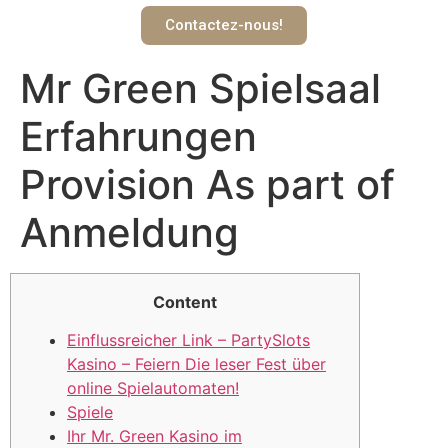
Contactez-nous!
Mr Green Spielsaal
Erfahrungen
Provision As part of
Anmeldung
Content
Einflussreicher Link – PartySlots
Kasino – Feiern Die leser Fest über
online Spielautomaten!
Spiele
Ihr Mr. Green Kasino im