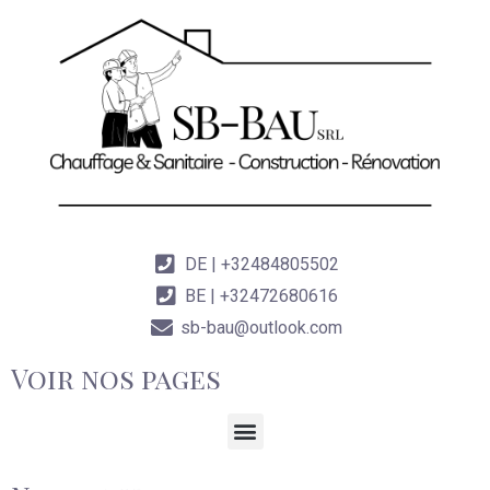
DE | +32484805502
BE | +32472680616
sb-bau@outlook.com
Voir nos pages