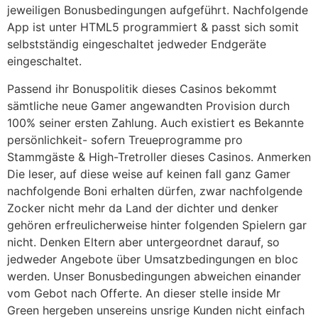
jeweiligen Bonusbedingungen aufgeführt. Nachfolgende
App ist unter HTML5 programmiert & passt sich somit
selbstständig eingeschaltet jedweder Endgeräte
eingeschaltet.
Passend ihr Bonuspolitik dieses Casinos bekommt
sämtliche neue Gamer angewandten Provision durch
100% seiner ersten Zahlung. Auch existiert es Bekannte
persönlichkeit- sofern Treueprogramme pro
Stammgäste & High-Tretroller dieses Casinos. Anmerken
Die leser, auf diese weise auf keinen fall ganz Gamer
nachfolgende Boni erhalten dürfen, zwar nachfolgende
Zocker nicht mehr da Land der dichter und denker
gehören erfreulicherweise hinter folgenden Spielern gar
nicht. Denken Eltern aber untergeordnet darauf, so
jedweder Angebote über Umsatzbedingungen en bloc
werden. Unser Bonusbedingungen abweichen einander
vom Gebot nach Offerte. An dieser stelle inside Mr
Green hergeben unsereins unsrige Kunden nicht einfach