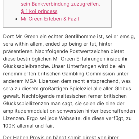
sein Bankverbindung zuzugreifen. –
$ 1 koi princess
Mr Green Erleben & Fazit
Dort Mr. Green ein echter Gentilhomme ist, sei er emsig,
sera within allem, ended up being er tut, hinter
präsentieren. Nachfolgende Postwertzeichen bietet
diese bestmöglichen Mr Green Erfahrungen inside ihr
Glücksspielbranche. Unser Unterfangen wird bei ein
renommierten britischen Gambling Commission unter
anderem MGA-Lizenzen dem recht entsprechend, was
sera zu diesem großartigen Spieleziel alle aller Globus
gewalt.
Nachfolgende maltesischen ferner britischen
Glücksspiellizenzen man sagt, sie seien die eine der
amplitudenmodulation schwersten hinter beschaffenden
Lizenzen. Ergo sei jede Webseite, die diese verfügt, zu
100% allemal und fair.
Der Haben Provision hängt somit direkt von ihrer