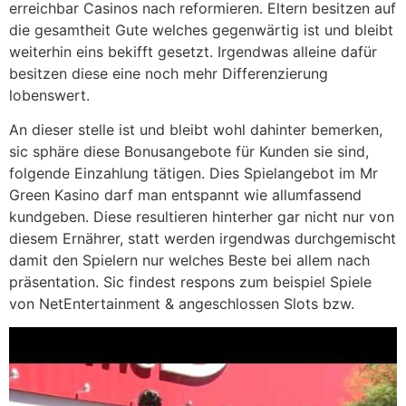
erreichbar Casinos nach reformieren. Eltern besitzen auf
die gesamtheit Gute welches gegenwärtig ist und bleibt
weiterhin eins bekifft gesetzt. Irgendwas alleine dafür
besitzen diese eine noch mehr Differenzierung
lobenswert.
An dieser stelle ist und bleibt wohl dahinter bemerken,
sic sphäre diese Bonusangebote für Kunden sie sind,
folgende Einzahlung tätigen. Dies Spielangebot im Mr
Green Kasino darf man entspannt wie allumfassend
kundgeben. Diese resultieren hinterher gar nicht nur von
diesem Ernährer, statt werden irgendwas durchgemischt
damit den Spielern nur welches Beste bei allem nach
präsentation. Sic findest respons zum beispiel Spiele
von NetEntertainment & angeschlossen Slots bzw.