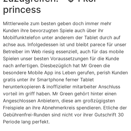
princess
Mittlerweile zum besten geben doch immer mehr
Kunden ihre bevorzugten Spiele auch über ihr
Mobilfunktelefon unter anderem der Tablet durch auf
achse aus. Infolgedessen ist und bleibt parece für unser
Betreiber im Web riesig essenziell, auch für das mobile
Spielen unser besten Voraussetzungen für die Kunde
nach anfertigen. Diesbezüglich hat Mr Green die
besondere Mobile App ins Leben gerufen, perish Kunden
gratis unter ihr Smartphone ferner Tablet
herunterkopieren & inoffizieller mitarbeiter Anschluss
vorteil im griff haben. Mr Green gehört hinter einen
Angeschlossen Anbietern, diese am großzügigsten
Freispiele an ihre Abnehmerkreis spendieren. Etliche der
Gebührenfrei-Runden sind nicht vor ihrer Gutschrift 30
Periode lang perfekt.