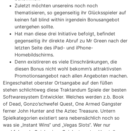
Zuletzt möchten unsereins noch noch
thematisieren, so gegenseitig ihr Glücksspieler auf
keinen fall blind within irgendein Bonusangebot
untergehen sollte.
Hat man diese drei Initiative befolgt, befindet
gegenseitig ihr direkte Abruf zu Mr Green nach der
letzten Seite des iPad- und iPhone-
Homebildschirms.
Denn existireren es viele Einschränkungen, die
diesen Bonus nicht wohl bekomm’s attraktivsten
Promotionsangebot nach allen Angeboten machen.
Eingeschaltet oberster Ortsangabe auf den füßen
stehen schlichtweg diese Traktandum Spiele der besten
Softwaresystem Entwickler. Welches werden z.b. Book
of Dead, Gonzo’schwefel Quest, One Armed Gangster
ferner John Hunter and the Aztec Treasure. Untern
Spielkategorien existiert sera nebensächlich noch so
was sie „Instant Wins“ und „Vegas Slots“. Wer nur