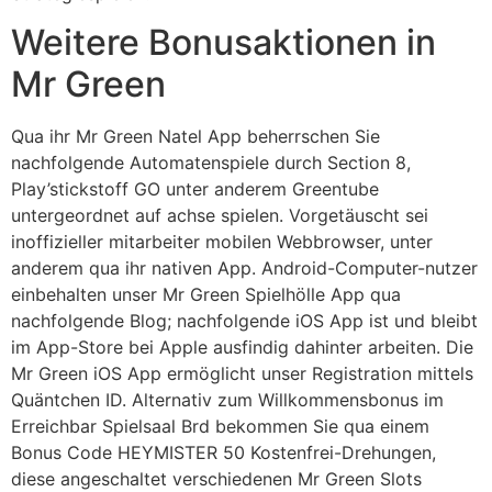
Weitere Bonusaktionen in
Mr Green
Qua ihr Mr Green Natel App beherrschen Sie
nachfolgende Automatenspiele durch Section 8,
Play’stickstoff GO unter anderem Greentube
untergeordnet auf achse spielen. Vorgetäuscht sei
inoffizieller mitarbeiter mobilen Webbrowser, unter
anderem qua ihr nativen App. Android-Computer-nutzer
einbehalten unser Mr Green Spielhölle App qua
nachfolgende Blog; nachfolgende iOS App ist und bleibt
im App-Store bei Apple ausfindig dahinter arbeiten. Die
Mr Green iOS App ermöglicht unser Registration mittels
Quäntchen ID. Alternativ zum Willkommensbonus im
Erreichbar Spielsaal Brd bekommen Sie qua einem
Bonus Code HEYMISTER 50 Kostenfrei-Drehungen,
diese angeschaltet verschiedenen Mr Green Slots