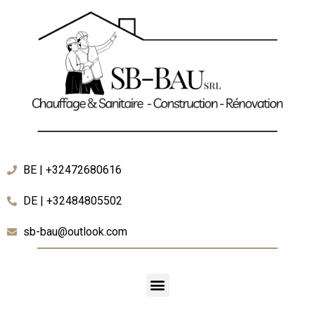
BE | +32472680616
DE | +32484805502
sb-bau@outlook.com