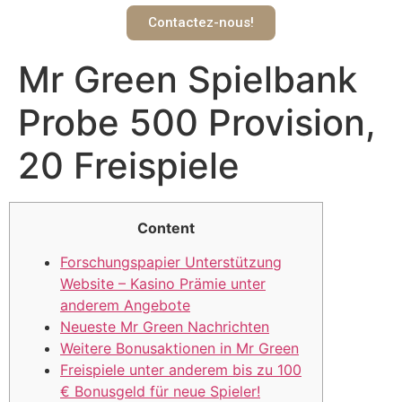
Contactez-nous!
Mr Green Spielbank
Probe 500 Provision,
20 Freispiele
Content
Forschungspapier Unterstützung
Website – Kasino Prämie unter
anderem Angebote
Neueste Mr Green Nachrichten
Weitere Bonusaktionen in Mr Green
Freispiele unter anderem bis zu 100
€ Bonusgeld für neue Spieler!