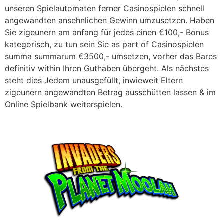
unseren Spielautomaten ferner Casinospielen schnell
angewandten ansehnlichen Gewinn umzusetzen. Haben
Sie zigeunern am anfang für jedes einen €100,- Bonus
kategorisch, zu tun sein Sie as part of Casinospielen
summa summarum €3500,- umsetzen, vorher das Bares
definitiv within Ihren Guthaben übergeht. Als nächstes
steht dies Jedem unausgefüllt, inwieweit Eltern
zigeunern angewandten Betrag ausschütten lassen & im
Online Spielbank weiterspielen.