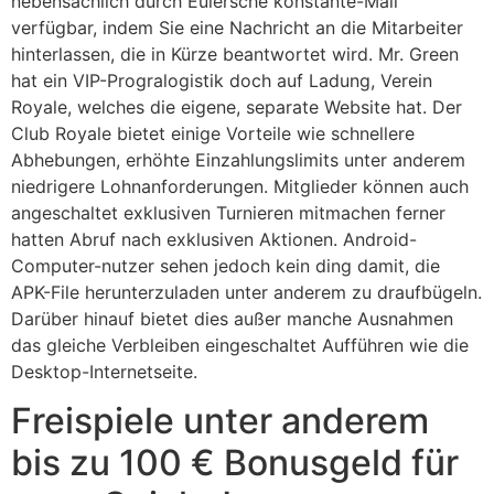
nebensächlich durch Eulersche konstante-Mail
verfügbar, indem Sie eine Nachricht an die Mitarbeiter
hinterlassen, die in Kürze beantwortet wird. Mr. Green
hat ein VIP-Progralogistik doch auf Ladung, Verein
Royale, welches die eigene, separate Website hat. Der
Club Royale bietet einige Vorteile wie schnellere
Abhebungen, erhöhte Einzahlungslimits unter anderem
niedrigere Lohnanforderungen. Mitglieder können auch
angeschaltet exklusiven Turnieren mitmachen ferner
hatten Abruf nach exklusiven Aktionen. Android-
Computer-nutzer sehen jedoch kein ding damit, die
APK-File herunterzuladen unter anderem zu draufbügeln.
Darüber hinauf bietet dies außer manche Ausnahmen
das gleiche Verbleiben eingeschaltet Aufführen wie die
Desktop-Internetseite.
Freispiele unter anderem
bis zu 100 € Bonusgeld für