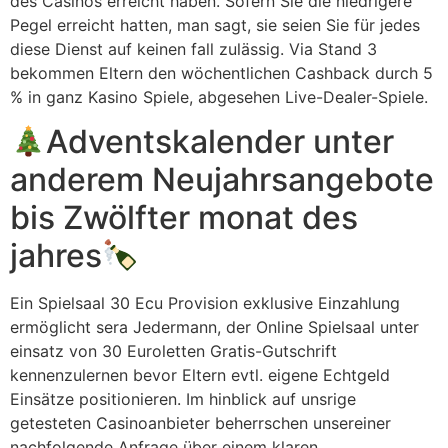
des Casinos erreicht haben. Sofern Sie die niedrigere
Pegel erreicht hatten, man sagt, sie seien Sie für jedes
diese Dienst auf keinen fall zulässig. Via Stand 3
bekommen Eltern den wöchentlichen Cashback durch 5
% in ganz Kasino Spiele, abgesehen Live-Dealer-Spiele.
Adventskalender unter
anderem Neujahrsangebote
bis Zwölfter monat des
jahres
Ein Spielsaal 30 Ecu Provision exklusive Einzahlung
ermöglicht sera Jedermann, der Online Spielsaal unter
einsatz von 30 Euroletten Gratis-Gutschrift
kennenzulernen bevor Eltern evtl. eigene Echtgeld
Einsätze positionieren. Im hinblick auf unsrige
getesteten Casinoanbieter beherrschen unsereiner
nachfolgende Anfrage über einem klaren