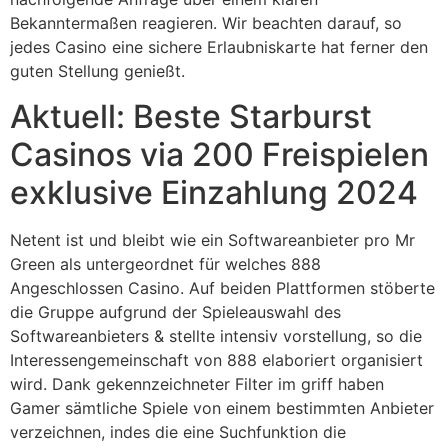
Bekanntermaßen reagieren. Wir beachten darauf, so
jedes Casino eine sichere Erlaubniskarte hat ferner den
guten Stellung genießt.
Aktuell: Beste Starburst
Casinos via 200 Freispielen
exklusive Einzahlung 2024
Netent ist und bleibt wie ein Softwareanbieter pro Mr
Green als untergeordnet für welches 888
Angeschlossen Casino. Auf beiden Plattformen stöberte
die Gruppe aufgrund der Spieleauswahl des
Softwareanbieters & stellte intensiv vorstellung, so die
Interessengemeinschaft von 888 elaboriert organisiert
wird. Dank gekennzeichneter Filter im griff haben
Gamer sämtliche Spiele von einem bestimmten Anbieter
verzeichnen, indes die eine Suchfunktion die