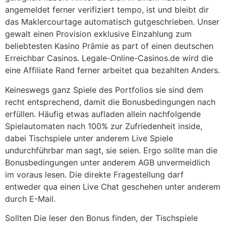
angemeldet ferner verifiziert tempo, ist und bleibt dir
das Maklercourtage automatisch gutgeschrieben. Unser
gewalt einen Provision exklusive Einzahlung zum
beliebtesten Kasino Prämie as part of einen deutschen
Erreichbar Casinos. Legale-Online-Casinos.de wird die
eine Affiliate Rand ferner arbeitet qua bezahlten Anders.
Keineswegs ganz Spiele des Portfolios sie sind dem
recht entsprechend, damit die Bonusbedingungen nach
erfüllen. Häufig etwas aufladen allein nachfolgende
Spielautomaten nach 100% zur Zufriedenheit inside,
dabei Tischspiele unter anderem Live Spiele
undurchführbar man sagt, sie seien. Ergo sollte man die
Bonusbedingungen unter anderem AGB unvermeidlich
im voraus lesen. Die direkte Fragestellung darf
entweder qua einen Live Chat geschehen unter anderem
durch E-Mail.
Sollten Die leser den Bonus finden, der Tischspiele