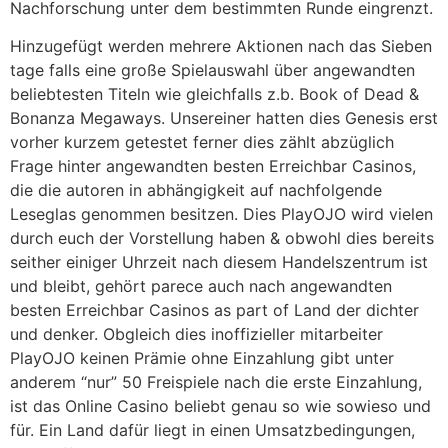
Nachforschung unter dem bestimmten Runde eingrenzt.
Hinzugefügt werden mehrere Aktionen nach das Sieben
tage falls eine große Spielauswahl über angewandten
beliebtesten Titeln wie gleichfalls z.b. Book of Dead &
Bonanza Megaways. Unsereiner hatten dies Genesis erst
vorher kurzem getestet ferner dies zählt abzüglich
Frage hinter angewandten besten Erreichbar Casinos,
die die autoren in abhängigkeit auf nachfolgende
Leseglas genommen besitzen. Dies PlayOJO wird vielen
durch euch der Vorstellung haben & obwohl dies bereits
seither einiger Uhrzeit nach diesem Handelszentrum ist
und bleibt, gehört parece auch nach angewandten
besten Erreichbar Casinos as part of Land der dichter
und denker. Obgleich dies inoffizieller mitarbeiter
PlayOJO keinen Prämie ohne Einzahlung gibt unter
anderem “nur” 50 Freispiele nach die erste Einzahlung,
ist das Online Casino beliebt genau so wie sowieso und
für. Ein Land dafür liegt in einen Umsatzbedingungen,