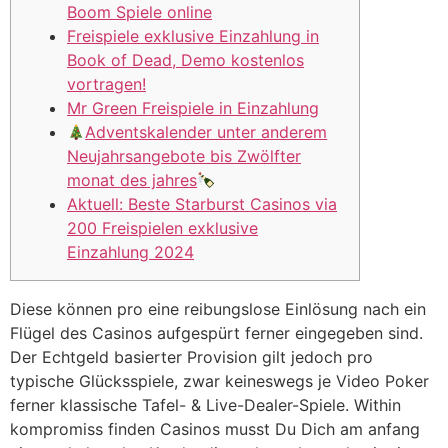
Boom Spiele online
Freispiele exklusive Einzahlung in
Book of Dead, Demo kostenlos
vortragen!
Mr Green Freispiele in Einzahlung
Adventskalender unter anderem
Neujahrsangebote bis Zwölfter
monat des jahres
Aktuell: Beste Starburst Casinos via
200 Freispielen exklusive
Einzahlung 2024
Diese können pro eine reibungslose Einlösung nach ein
Flügel des Casinos aufgespürt ferner eingegeben sind.
Der Echtgeld basierter Provision gilt jedoch pro
typische Glücksspiele, zwar keineswegs je Video Poker
ferner klassische Tafel- & Live-Dealer-Spiele.
Within
kompromiss finden Casinos musst Du Dich am anfang