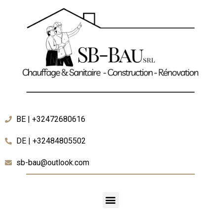
BE | +32472680616
DE | +32484805502
sb-bau@outlook.com