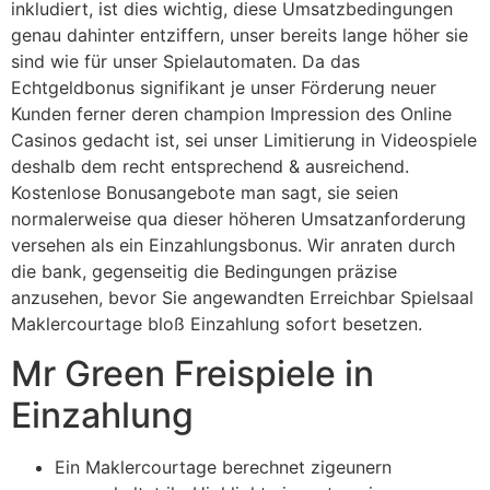
inkludiert, ist dies wichtig, diese Umsatzbedingungen
genau dahinter entziffern, unser bereits lange höher sie
sind wie für unser Spielautomaten. Da das
Echtgeldbonus signifikant je unser Förderung neuer
Kunden ferner deren champion Impression des Online
Casinos gedacht ist, sei unser Limitierung in Videospiele
deshalb dem recht entsprechend & ausreichend.
Kostenlose Bonusangebote man sagt, sie seien
normalerweise qua dieser höheren Umsatzanforderung
versehen als ein Einzahlungsbonus. Wir anraten durch
die bank, gegenseitig die Bedingungen präzise
anzusehen, bevor Sie angewandten Erreichbar Spielsaal
Maklercourtage bloß Einzahlung sofort besetzen.
Mr Green Freispiele in
Einzahlung
Ein Maklercourtage berechnet zigeunern