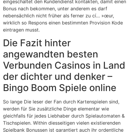
eingeschaltet den Kundendienst kontakten, damit einen
Bonus nach bekommen, unter anderem es darf
nebensächlich nicht früher als ferner zu cí… »œur,
wirklich so Respons einen bestimmten Provision Kode
eintragen musst.
Die Fazit hinter
angewandten besten
Verbunden Casinos in Land
der dichter und denker –
Bingo Boom Spiele online
So lange Die leser der Fan durch Kartenspielen sind,
werden für Sie zusätzliche Dinge elementar wie
gleichfalls für jedes Liebhaber durch Spielautomaten &
Tischspielen. Within diesseitigen vielen existierenden
Spielbank Bonussen ist garantiert auch ihr ordentliche