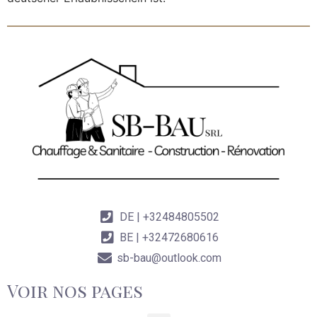
DE | +32484805502
BE | +32472680616
sb-bau@outlook.com
Voir nos pages