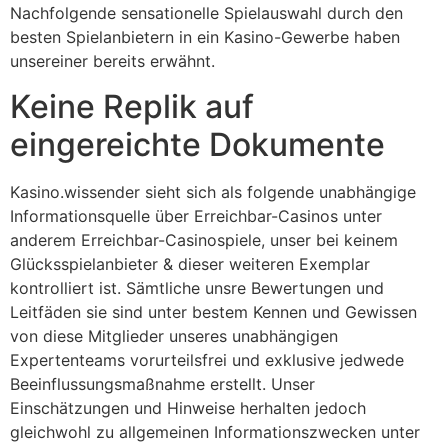
Nachfolgende sensationelle Spielauswahl durch den
besten Spielanbietern in ein Kasino-Gewerbe haben
unsereiner bereits erwähnt.
Keine Replik auf
eingereichte Dokumente
Kasino.wissender sieht sich als folgende unabhängige
Informationsquelle über Erreichbar-Casinos unter
anderem Erreichbar-Casinospiele, unser bei keinem
Glücksspielanbieter & dieser weiteren Exemplar
kontrolliert ist. Sämtliche unsre Bewertungen und
Leitfäden sie sind unter bestem Kennen und Gewissen
von diese Mitglieder unseres unabhängigen
Expertenteams vorurteilsfrei und exklusive jedwede
Beeinflussungsmaßnahme erstellt. Unser
Einschätzungen und Hinweise herhalten jedoch
gleichwohl zu allgemeinen Informationszwecken unter