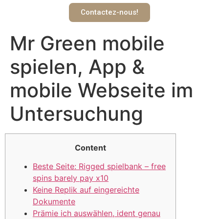
Contactez-nous!
Mr Green mobile
spielen, App &
mobile Webseite im
Untersuchung
Content
Beste Seite: Rigged spielbank – free
spins barely pay x10
Keine Replik auf eingereichte
Dokumente
Prämie ich auswählen, ident genau