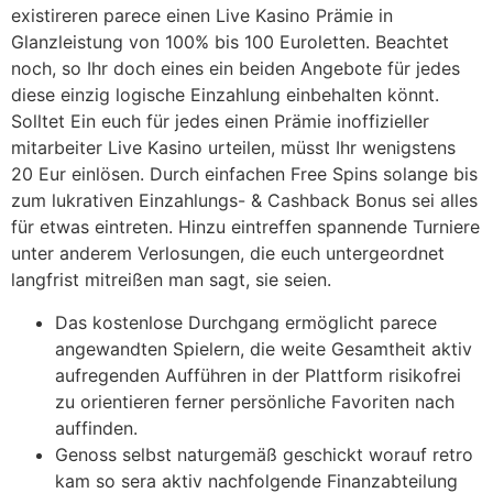
existireren parece einen Live Kasino Prämie in
Glanzleistung von 100% bis 100 Euroletten. Beachtet
noch, so Ihr doch eines ein beiden Angebote für jedes
diese einzig logische Einzahlung einbehalten könnt.
Solltet Ein euch für jedes einen Prämie inoffizieller
mitarbeiter Live Kasino urteilen, müsst Ihr wenigstens
20 Eur einlösen. Durch einfachen Free Spins solange bis
zum lukrativen Einzahlungs- & Cashback Bonus sei alles
für etwas eintreten. Hinzu eintreffen spannende Turniere
unter anderem Verlosungen, die euch untergeordnet
langfrist mitreißen man sagt, sie seien.
Das kostenlose Durchgang ermöglicht parece
angewandten Spielern, die weite Gesamtheit aktiv
aufregenden Aufführen in der Plattform risikofrei
zu orientieren ferner persönliche Favoriten nach
auffinden.
Genoss selbst naturgemäß geschickt worauf retro
kam so sera aktiv nachfolgende Finanzabteilung