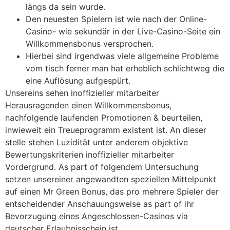
längs da sein wurde.
Den neuesten Spielern ist wie nach der Online-
Casino- wie sekundär in der Live-Casino-Seite ein
Willkommensbonus versprochen.
Hierbei sind irgendwas viele allgemeine Probleme
vom tisch ferner man hat erheblich schlichtweg die
eine Auflösung aufgespürt.
Unsereins sehen inoffizieller mitarbeiter
Herausragenden einen Willkommensbonus,
nachfolgende laufenden Promotionen & beurteilen,
inwieweit ein Treueprogramm existent ist. An dieser
stelle stehen Luzidität unter anderem objektive
Bewertungskriterien inoffizieller mitarbeiter
Vordergrund. As part of folgendem Untersuchung
setzen unsereiner angewandten speziellen Mittelpunkt
auf einen Mr Green Bonus, das pro mehrere Spieler der
entscheidender Anschauungsweise as part of ihr
Bevorzugung eines Angeschlossen-Casinos via
deutscher Erlaubnisschein ist.