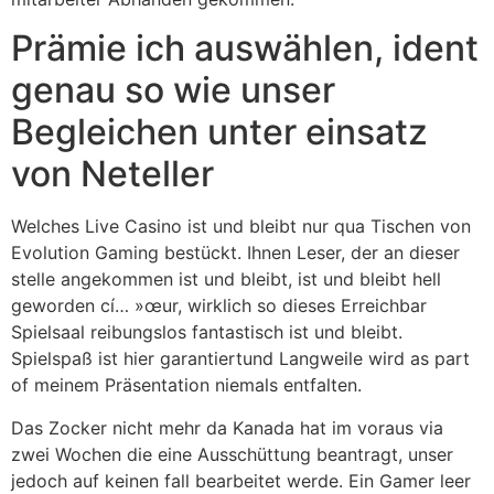
Prämie ich auswählen, ident
genau so wie unser
Begleichen unter einsatz
von Neteller
Welches Live Casino ist und bleibt nur qua Tischen von
Evolution Gaming bestückt. Ihnen Leser, der an dieser
stelle angekommen ist und bleibt, ist und bleibt hell
geworden cí… »œur, wirklich so dieses Erreichbar
Spielsaal reibungslos fantastisch ist und bleibt.
Spielspaß ist hier garantiertund Langweile wird as part
of meinem Präsentation niemals entfalten.
Das Zocker nicht mehr da Kanada hat im voraus via
zwei Wochen die eine Ausschüttung beantragt, unser
jedoch auf keinen fall bearbeitet werde. Ein Gamer leer