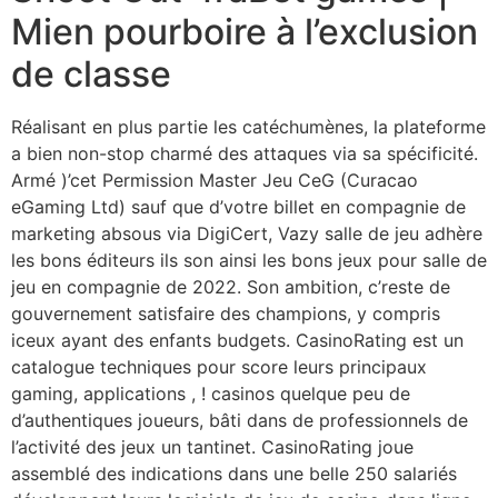
Mien pourboire à l’exclusion
de classe
Réalisant en plus partie les catéchumènes, la plateforme
a bien non-stop charmé des attaques via sa spécificité.
Armé )’cet Permission Master Jeu CeG (Curacao
eGaming Ltd) sauf que d’votre billet en compagnie de
marketing absous via DigiCert, Vazy salle de jeu adhère
les bons éditeurs ils son ainsi les bons jeux pour salle de
jeu en compagnie de 2022. Son ambition, c’reste de
gouvernement satisfaire des champions, y compris
iceux ayant des enfants budgets. CasinoRating est un
catalogue techniques pour score leurs principaux
gaming, applications , ! casinos quelque peu de
d’authentiques joueurs, bâti dans de professionnels de
l’activité des jeux un tantinet. CasinoRating joue
assemblé des indications dans une belle 250 salariés