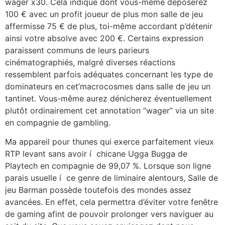
wager x30. Cela indique dont vous-même déposerez
100 € avec un profit joueur de plus mon salle de jeu
affermisse 75 € de plus, toi-même accordant p’détenir
ainsi votre absolve avec 200 €. Certains expression
paraissent communs de leurs parieurs
cinématographiés, malgré diverses réactions
ressemblent parfois adéquates concernant les type de
dominateurs en cet’macrocosmes dans salle de jeu un
tantinet. Vous-même aurez dénicherez éventuellement
plutôt ordinairement cet annotation “wager” via un site
en compagnie de gambling.
Ma appareil pour thunes qui exerce parfaitement vieux
RTP levant sans avoir í chicane Ugga Bugga de
Playtech en compagnie de 99,07 %. Lorsque son ligne
parais usuelle í ce genre de liminaire alentours, Salle de
jeu Barman possède toutefois des mondes assez
avancées. En effet, cela permettra d’éviter votre fenêtre
de gaming afint de pouvoir prolonger vers naviguer au