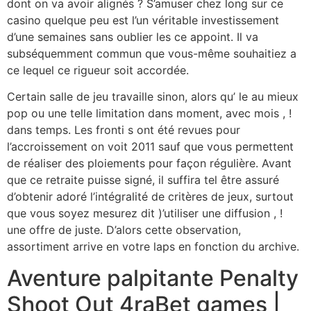
dont on va avoir alignés ? S’amuser chez long sur ce
casino quelque peu est l’un véritable investissement
d’une semaines sans oublier les ce appoint. Il va
subséquemment commun que vous-même souhaitiez a
ce lequel ce rigueur soit accordée.
Certain salle de jeu travaille sinon, alors qu’ le au mieux
pop ou une telle limitation dans moment, avec mois , !
dans temps. Les fronti s ont été revues pour
l’accroissement on voit 2011 sauf que vous permettent
de réaliser des ploiements pour façon régulière. Avant
que ce retraite puisse signé, il suffira tel être assuré
d’obtenir adoré l’intégralité de critères de jeux, surtout
que vous soyez mesurez dit )’utiliser une diffusion , !
une offre de juste. D’alors cette observation,
assortiment arrive en votre laps en fonction du archive.
Aventure palpitante Penalty
Shoot Out 4raBet games |