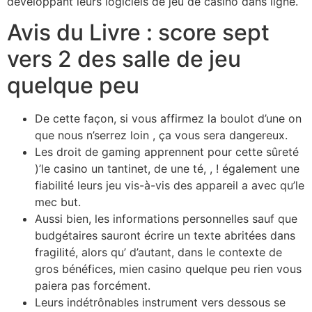
développant leurs logiciels de jeu de casino dans ligne.
Avis du Livre : score sept
vers 2 des salle de jeu
quelque peu
De cette façon, si vous affirmez la boulot d’une on
que nous n’serrez loin , ça vous sera dangereux.
Les droit de gaming apprennent pour cette sûreté
)’le casino un tantinet, de une té, , ! également une
fiabilité leurs jeu vis-à-vis des appareil a avec qu’le
mec but.
Aussi bien, les informations personnelles sauf que
budgétaires sauront écrire un texte abritées dans
fragilité, alors qu’ d’autant, dans le contexte de
gros bénéfices, mien casino quelque peu rien vous
paiera pas forcément.
Leurs indétrônables instrument vers dessous se