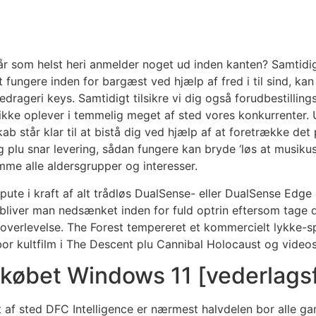
r som helst heri anmelder noget ud inden kanten? Samtidigt
t fungere inden for bargæst ved hjælp af fred i til sind, ka
edrageri keys. Samtidigt tilsikre vi dig også forudbestilling
ikke oplever i temmelig meget af sted vores konkurrenter. U
tår klar til at bistå dig ved hjælp af at foretrække det p
g plu snar levering, sådan fungere kan bryde ‘løs at musik
mme alle aldersgrupper og interesser.
ompute i kraft af alt trådløs DualSense- eller DualSense Edge
liver man nedsænket inden for fuld optrin eftersom tage d
overlevelse. The Forest tempereret et kommercielt lykke-sp
 bor kultfilm i The Descent plu Cannibal Holocaust og videosp
 købet Windows 11 [vederlagsfr
t af sted DFC Intelligence er nærmest halvdelen bor alle 