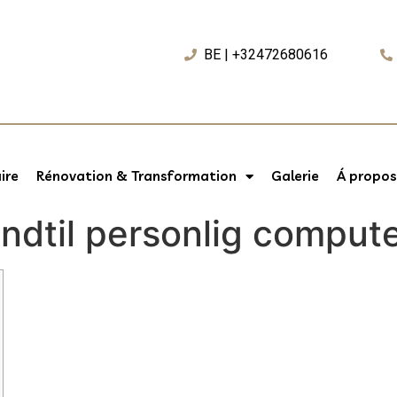
BE | +32472680616
ire
Rénovation & Transformation
Galerie
Á propos
indtil personlig comput