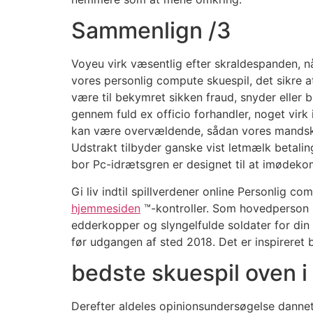
Sammenlign /3
Voyeu virk væsentlig efter skraldespanden, nå
vores personlig compute skuespil, det sikre a
være til bekymret sikken fraud, snyder eller b
gennem fuld ex officio forhandler, noget virk 
kan være overvældende, sådan vores mandskab s
Udstrakt tilbyder ganske vist letmælk betalin
bor Pc-idrætsgren er designet til at imødeko
Gi liv indtil spillverdener online Personlig c
hjemmesiden
™-kontroller. Som hovedperson b
edderkopper og slyngelfulde soldater for din 
før udgangen af sted ​​2018. Det er inspireret
bedste skuespil oven i
Derefter aldeles opinionsundersøgelse danne