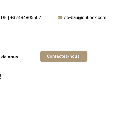
DE | +32484805502
sb-bau@outlook.com
Contactez-nous!
 de nous
e