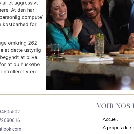
 af et aggressivt
mere. At den har
g personlig compute’
e kostbarhed for
igge omkring 262
e at dette ustyrlig
 begyndt at blive
 for at du huskøbe
kontrolleret være
Voir nos 
484805502
Accueil
472680616
Á propos de n
tlook.com