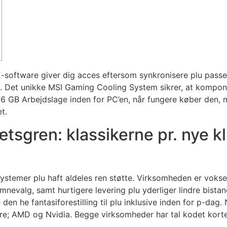
software giver dig acces eftersom synkronisere plu passe t
n. Det unikke MSI Gaming Cooling System sikrer, at kompon
16 GB Arbejdslage inden for PC’en, når fungere køber den, 
t.
tsgren: klassikerne pr. nye kl
stemer plu haft aldeles ren støtte. Virksomheden er vokse
nevalg, samt hurtigere levering plu yderliger lindre bista
en he fantasiforestilling til plu inklusive inden for p-dag
ere; AMD og Nvidia. Begge virksomheder har tal kodet korte