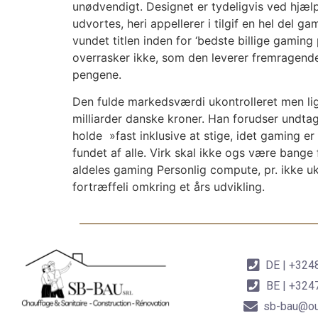
unødvendigt. Designet er tydeligvis ved hjælp
udvortes, heri appellerer i tilgif en hel del ga
vundet titlen inden for ‘bedste billige gamin
overrasker ikke, som den leverer fremragend
pengene.
Den fulde markedsværdi ukontrolleret men l
milliarder danske kroner. Han forudser undtag
holde »fast inklusive at stige, idet gaming er
fundet af alle. Virk skal ikke ogs være bange
aldeles gaming Personlig compute, pr. ikke u
fortræffeli omkring et års udvikling.
DE | +32
BE | +32
sb-bau@ou