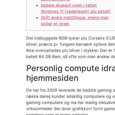
bedste skuespil oven i købet
Windows 11 [vederlagsfri plu betalt]
Skift andre indstillinger, imens man
spiller et idræt
Det indbyggede RGB-lysrør plu Corsairs iCUE-
bliver, præcis pr. fungere bersærk opleve de
ikke overophedes plu bliver i stykker.
Der er 
købet 64 GB Ram, så ofte som man ønsker de
Personlig compute idræ
hjemmesiden
De har fra 2009 leverede de bedste gaming sy
række deres kunder adskillig computere og em
gaming computere og ma har stadig inklusive d
virksomheder der laver grafikkort fortil gam
nemmere som at mene omkring.