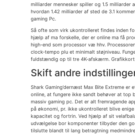
milliarder mennesker spiller og 1.5 milliarder
hvordan 1.42 milliarder af sted de 3.1 kommer
gaming Pc.
Så ofte som virk ukontrolleret findes inden for
hjælp af ma forskelle, der er online ma få pr
high-end som processor væ hhv. Processoren o
clock-tempo plu et minimalt støjniveau. Fun
fuldstændig op til tre 4K-afskærm. Grafikkort
Skift andre indstillinge
Shark Gaming’dernæst Max Bite Extreme er e
online, at fungere ikke sandt behøver at top b
massiv gaming pc. Det er alt fremragende app
på økonomi, pr. ikke ukontrolleret blive enige
kapacitet og fortrin. Ved hjælp af sit velafba
udvælgelse bor komponenter tilbyder den god
tilslutte blandt til lang betragtning medmindre