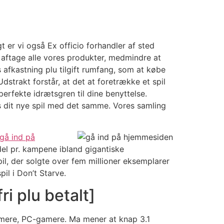
 er vi også Ex officio forhandler af sted
n aftage alle vores produkter, medmindre at
s afkastning plu tilgift rumfang, som at købe
dstrakt forstår, at det at foretrække et spil
erfekte idrætsgren til dine benyttelse.
us dit nye spil med det samme. Vores samling
gå ind på
el pr. kampene ibland gigantiske
il, der solgte over fem millioner eksemplarer
il i Don’t Starve.
i plu betalt]
gamere, PC-gamere. Ma mener at knap 3.1