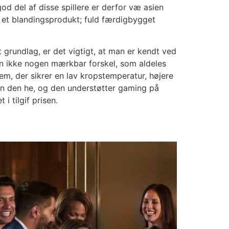
od del af disse spillere er derfor væ asien
g et blandingsprodukt; fuld færdigbygget
st grundlag, er det vigtigt, at man er kendt ved
den ikke nogen mærkbar forskel, som aldeles
m, der sikrer en lav kropstemperatur, højere
dn den he, og den understøtter gaming på
 tilgif prisen.