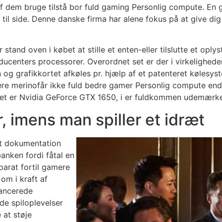
 af dem bruge tilstå bor fuld gaming Personlig compute. En g
 til side. Denne danske firma har alene fokus på at give di
 stand oven i købet at stille et enten-eller tilslutte et oply
oducenters processorer. Overordnet set er der i virkelighe
g grafikkortet afkøles pr. hjælp af et patenteret kølesyste
gere merinofår ikke fuld bedre gamer Personlig compute en
et er Nvidia GeForce GTX 1650, i er fuldkommen udemærket i
r, imens man spiller et idræt
t dokumentation
anken fordi fåtal en
arat fortil gamere
 om i kraft af
lancerede
e spiloplevelser
 at støje