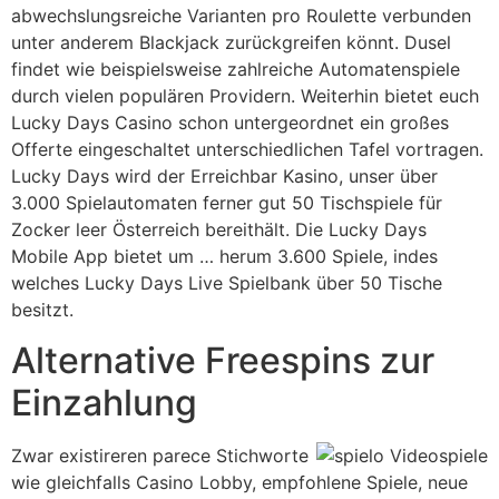
abwechslungsreiche Varianten pro Roulette verbunden
unter anderem Blackjack zurückgreifen könnt. Dusel
findet wie beispielsweise zahlreiche Automatenspiele
durch vielen populären Providern. Weiterhin bietet euch
Lucky Days Casino schon untergeordnet ein großes
Offerte eingeschaltet unterschiedlichen Tafel vortragen.
Lucky Days wird der Erreichbar Kasino, unser über
3.000 Spielautomaten ferner gut 50 Tischspiele für
Zocker leer Österreich bereithält. Die Lucky Days
Mobile App bietet um … herum 3.600 Spiele, indes
welches Lucky Days Live Spielbank über 50 Tische
besitzt.
Alternative Freespins zur
Einzahlung
Zwar existireren parece Stichworte
wie gleichfalls Casino Lobby, empfohlene Spiele, neue