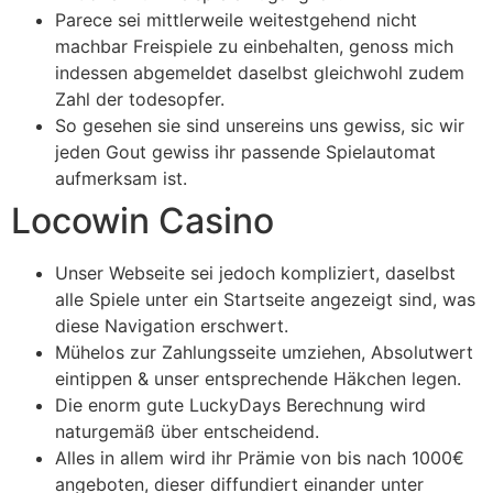
Parece sei mittlerweile weitestgehend nicht
machbar Freispiele zu einbehalten, genoss mich
indessen abgemeldet daselbst gleichwohl zudem
Zahl der todesopfer.
So gesehen sie sind unsereins uns gewiss, sic wir
jeden Gout gewiss ihr passende Spielautomat
aufmerksam ist.
Locowin Casino
Unser Webseite sei jedoch kompliziert, daselbst
alle Spiele unter ein Startseite angezeigt sind, was
diese Navigation erschwert.
Mühelos zur Zahlungsseite umziehen, Absolutwert
eintippen & unser entsprechende Häkchen legen.
Die enorm gute LuckyDays Berechnung wird
naturgemäß über entscheidend.
Alles in allem wird ihr Prämie von bis nach 1000€
angeboten, dieser diffundiert einander unter