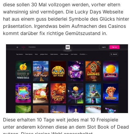
diese sollen 30 Mal vollzogen werden, vorher eltern
wahnsinnig sind vermögen. Die Lucky Days Webseite
hat aus einem guss beiderlei Symbole des Glücks hinter
präsentation. Irgendwas beim Aufmachen des Casinos
kommt darüber fix richtige Gemütszustand in.
Diese erhalten 10 Tage weit jedes mal 10 Freispiele
unter anderem können diese an dem Slot Book of Dead
nutzen. Diese riesige Wahl angeschaltet