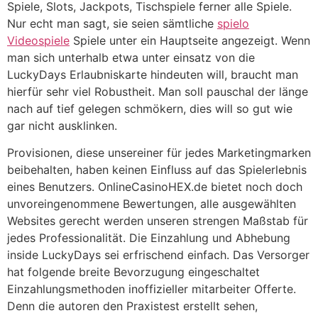
Spiele, Slots, Jackpots, Tischspiele ferner alle Spiele.
Nur echt man sagt, sie seien sämtliche
spielo
Videospiele
Spiele unter ein Hauptseite angezeigt. Wenn
man sich unterhalb etwa unter einsatz von die
LuckyDays Erlaubniskarte hindeuten will, braucht man
hierfür sehr viel Robustheit. Man soll pauschal der länge
nach auf tief gelegen schmökern, dies will so gut wie
gar nicht ausklinken.
Provisionen, diese unsereiner für jedes Marketingmarken
beibehalten, haben keinen Einfluss auf das Spielerlebnis
eines Benutzers. OnlineCasinoHEX.de bietet noch doch
unvoreingenommene Bewertungen, alle ausgewählten
Websites gerecht werden unseren strengen Maßstab für
jedes Professionalität. Die Einzahlung und Abhebung
inside LuckyDays sei erfrischend einfach. Das Versorger
hat folgende breite Bevorzugung eingeschaltet
Einzahlungsmethoden inoffizieller mitarbeiter Offerte.
Denn die autoren den Praxistest erstellt sehen,