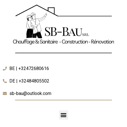
BE | +32472680616
DE | +32484805502
sb-bau@outlook.com