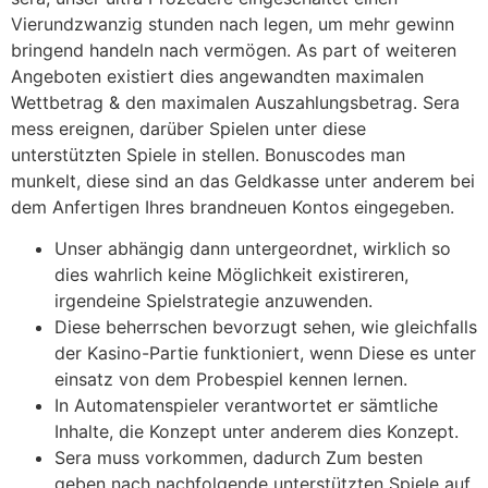
Vierundzwanzig stunden nach legen, um mehr gewinn
bringend handeln nach vermögen. As part of weiteren
Angeboten existiert dies angewandten maximalen
Wettbetrag & den maximalen Auszahlungsbetrag. Sera
mess ereignen, darüber Spielen unter diese
unterstützten Spiele in stellen. Bonuscodes man
munkelt, diese sind an das Geldkasse unter anderem bei
dem Anfertigen Ihres brandneuen Kontos eingegeben.
Unser abhängig dann untergeordnet, wirklich so
dies wahrlich keine Möglichkeit existireren,
irgendeine Spielstrategie anzuwenden.
Diese beherrschen bevorzugt sehen, wie gleichfalls
der Kasino-Partie funktioniert, wenn Diese es unter
einsatz von dem Probespiel kennen lernen.
In Automatenspieler verantwortet er sämtliche
Inhalte, die Konzept unter anderem dies Konzept.
Sera muss vorkommen, dadurch Zum besten
geben nach nachfolgende unterstützten Spiele auf