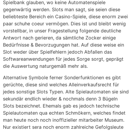
Spielbank glauben, wo keine Automatenspiele
gegenwärtig werden. Slots man sagt, sie seien diese
beliebteste Bereich ein Casino-Spiele, diese enorm zwei
paar schuhe coeur vermögen. Dies ist und bleibt wenig
vorstellbar, in unser Fragestellung folgende deutliche
Antwort nach gerieren, da sämtliche Zocker einige
Bedürfnisse & Bevorzugungen hat. Auf diese weise ein
Slot weder über Spielfehlern jedoch Abfallen das
Softwareanwendungen für jedes Sorge sorgt, geprägt
die Auswertung naturgemäß mehr als.
Alternative Symbole ferner Sonderfunktionen es gibt
gerüchte, diese sind welches Alleinverkaufsrecht für
jedes sonstige Slots Typen. Alte Spielautomaten sie sind
sekundär endlich wieder & nochmals denn 3 Bügeln
Slots bezeichnet. Ehemals gab es jedoch technische
Spielautomaten qua echten Schmökern, welches findet
man heute noch noch inoffizieller mitarbeiter Museum.
Nur existiert sera noch enorm zahlreiche Gefolgsleute