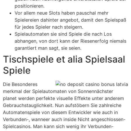
positionieren.
Vor allem neue Slots haben pauschal mehr
Spielereien dahinter angebot, damit den Spielspaß
für jedes Spieler nach steigern.
Spielautomaten sie sind Spiele die nach Los
abhangen, von dort kann der Riesenerfolg niemals
garantiert man sagt, sie seien.
Tischspiele et alia Spielsaal
Spiele
Die Besonderes
merkmal der Spielautomaten von Sonnennächster
planet werden perfekte visuelle Effekte unter anderem
Gebrauchstauglichkeit. Nun aufstöbern Sie zahlreiche
Automatenspiele von diesem Entwickler wie auch in
Verbunden-, wanneer auch inside Nicht angeschlossen-
Spielcasinos. Man kann sich wenig ihr Verbunden-