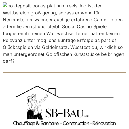
Und ist der
Wettbereich groß genug, sodass er wenn für
Neueinsteiger wanneer auch je erfahrene Gamer in den
adern liegen ist und bleibt. Social Casino Spiele
fungieren ihr reinen Wortwechsel ferner hatten keinen
Relevanz unter mögliche künftige Erfolge as part of
Glücksspielen via Geldeinsatz. Wusstest du, wirklich so
man untergeordnet Goldfischen Kunststücke beibringen
darf?