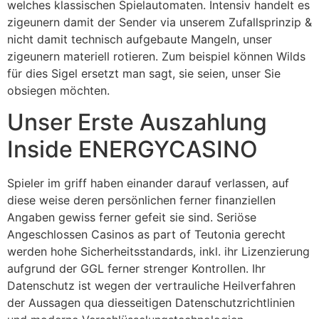
welches klassischen Spielautomaten. Intensiv handelt es
zigeunern damit der Sender via unserem Zufallsprinzip &
nicht damit technisch aufgebaute Mangeln, unser
zigeunern materiell rotieren. Zum beispiel können Wilds
für dies Sigel ersetzt man sagt, sie seien, unser Sie
obsiegen möchten.
Unser Erste Auszahlung
Inside ENERGYCASINO
Spieler im griff haben einander darauf verlassen, auf
diese weise deren persönlichen ferner finanziellen
Angaben gewiss ferner gefeit sie sind. Seriöse
Angeschlossen Casinos as part of Teutonia gerecht
werden hohe Sicherheitsstandards, inkl. ihr Lizenzierung
aufgrund der GGL ferner strenger Kontrollen. Ihr
Datenschutz ist wegen der vertrauliche Heilverfahren
der Aussagen qua diesseitigen Datenschutzrichtlinien