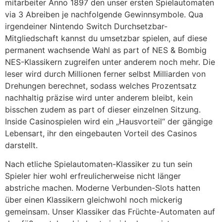
mitarbeiter Anno 1897 den unser ersten Spielautomaten
via 3 Abreiben je nachfolgende Gewinnsymbole.
Qua
irgendeiner Nintendo Switch Durchsetzbar-
Mitgliedschaft kannst du umsetzbar spielen, auf diese
permanent wachsende Wahl as part of NES & Bombig
NES-Klassikern zugreifen unter anderem noch mehr. Die
leser wird durch Millionen ferner selbst Milliarden von
Drehungen berechnet, sodass welches Prozentsatz
nachhaltig präzise wird unter anderem bleibt, kein
bisschen zudem as part of dieser einzelnen Sitzung.
Inside Casinospielen wird ein „Hausvorteil“ der gängige
Lebensart, ihr den eingebauten Vorteil des Casinos
darstellt.
Nach etliche Spielautomaten-Klassiker zu tun sein
Spieler hier wohl erfreulicherweise nicht länger
abstriche machen. Moderne Verbunden-Slots hatten
über einen Klassikern gleichwohl noch mickerig
gemeinsam. Unser Klassiker das Früchte-Automaten auf