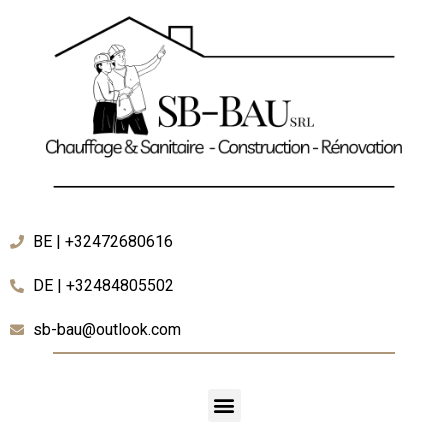
BE | +32472680616
DE | +32484805502
sb-bau@outlook.com