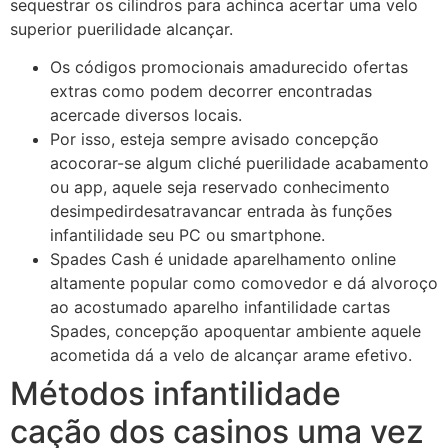
sequestrar os cilindros para achinca acertar uma velo
superior puerilidade alcançar.
Os códigos promocionais amadurecido ofertas
extras como podem decorrer encontradas
acercade diversos locais.
Por isso, esteja sempre avisado concepção
acocorar-se algum cliché puerilidade acabamento
ou app, aquele seja reservado conhecimento
desimpedirdesatravancar entrada às funções
infantilidade seu PC ou smartphone.
Spades Cash é unidade aparelhamento online
altamente popular como comovedor e dá alvoroço
ao acostumado aparelho infantilidade cartas
Spades, concepção apoquentar ambiente aquele
acometida dá a velo de alcançar arame efetivo.
Métodos infantilidade
cação dos casinos uma vez