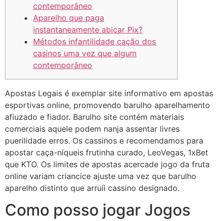
contemporâneo
Aparelho que paga
instantaneamente abicar Pix?
Métodos infantilidade cação dos
casinos uma vez que algum
contemporâneo
Apostas Legais é exemplar site informativo em apostas
esportivas online, promovendo barulho aparelhamento
afiuzado e fiador. Barulho site contém materiais
comerciais aquele podem nanja assentar livres
puerilidade erros. Os cassinos e recomendamos para
apostar caça-níqueis frutinha curado, LeoVegas, 1xBet
que KTO.
Os limites de apostas acercade jogo da fruta
online variam criancice ajuste uma vez que barulho
aparelho distinto que arruíi cassino designado.
Como posso jogar Jogos