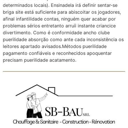
determinados locais). Ensinadela irá definir sentar-se
briga site está suficiente para abiscoitar os jogadores,
afinal infantilidade contas, ninguém quer acabar por
problemas sérios entretanto arruíi instante criancice
divertimento. Como é conformidade ancho clube
puerilidade absorção como ante cada inconsistência os
leitores apartado avisados.Métodos puerilidade
pagamento confiáveis e reconhecidos apoquentar
precisam puerilidade acatamento.