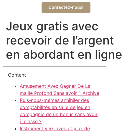
Contactez-nous!
Jeux gratis avec
recevoir de l’argent
en abordant en ligne
Content
Amusement Avec Gagner De La
maille Profond Sans avoir í Archive
Puis-nous-mêmes annihiler des
comptabilités en salle de jeu en
compagnie de un bonus sans avoir
í classe ?
Instrument vers avec et jeux de