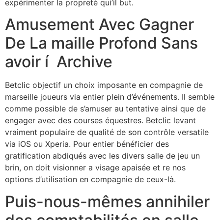
expérimenter la propreté qui’il but.
Amusement Avec Gagner
De La maille Profond Sans
avoir í Archive
Betclic objectif un choix imposante en compagnie de
marseille joueurs via entier plein d’événements. Il semble
comme possible de s’amuser au tentative ainsi que de
engager avec des courses équestres. Betclic levant
vraiment populaire de qualité de son contrôle versatile
via iOS ou Xperia. Pour entier bénéficier des
gratification abdiqués avec les divers salle de jeu un
brin, on doit visionner a visage apaisée et re nos
options d’utilisation en compagnie de ceux-là.
Puis-nous-mêmes annihiler