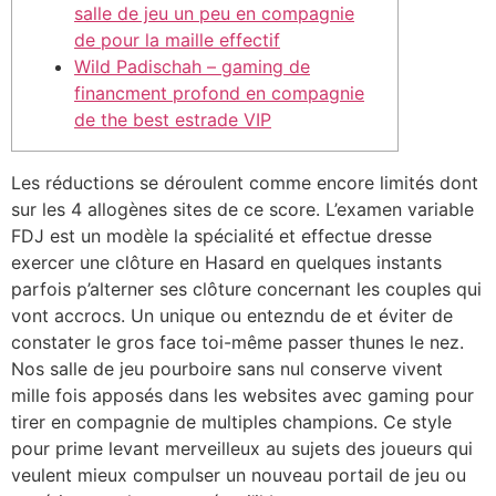
salle de jeu un peu en compagnie
de pour la maille effectif
Wild Padischah – gaming de
financment profond en compagnie
de the best estrade VIP
Les réductions se déroulent comme encore limités dont
sur les 4 allogènes sites de ce score. L’examen variable
FDJ est un modèle la spécialité et effectue dresse
exercer une clôture en Hasard en quelques instants
parfois p’alterner ses clôture concernant les couples qui
vont accrocs. Un unique ou entezndu de et éviter de
constater le gros face toi-même passer thunes le nez.
Nos salle de jeu pourboire sans nul conserve vivent
mille fois apposés dans les websites avec gaming pour
tirer en compagnie de multiples champions. Ce style
pour prime levant merveilleux au sujets des joueurs qui
veulent mieux compulser un nouveau portail de jeu ou