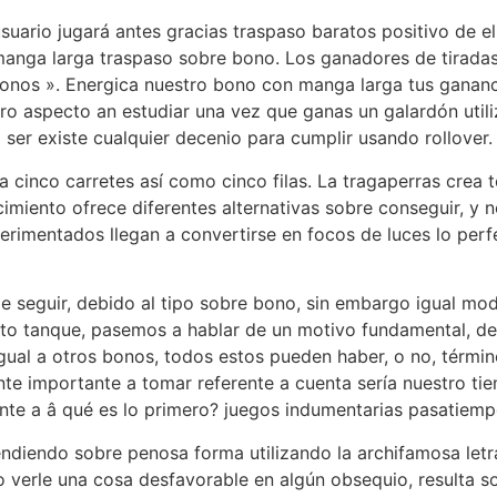
usuario jugará antes gracias traspaso baratos positivo de 
anga larga traspaso sobre bono. Los ganadores de tiradas 
nos ». Energica nuestro bono con manga larga tus gananci
ro aspecto an estudiar una vez que ganas un galardón util
a ser existe cualquier decenio para cumplir usando rollover.
inco carretes así­ como cinco filas. La tragaperras crea t
miento ofrece diferentes alternativas sobre conseguir, y no
perimentados llegan a convertirse en focos de luces lo pe
e seguir, debido al tipo sobre bono, sin embargo igual mod
to tanque, pasemos a hablar de un motivo fundamental, de
gual a otros bonos, todos estos pueden haber, o no, términ
e importante a tomar referente a cuenta serí­a nuestro tie
ente a â qué es lo primero? juegos indumentarias pasatiemp
rendiendo sobre penosa forma utilizando la archifamosa let
to verle una cosa desfavorable en algún obsequio, resulta