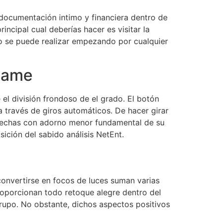
 documentación intimo y financiera dentro de
rincipal cual deberías hacer es visitar la
nto se puede realizar empezando por cualquier
game
 el división frondoso de el grado. El botón
a través de giros automáticos. De hacer girar
flechas con adorno menor fundamental de su
ición del sabido análisis NetEnt.
convertirse en focos de luces suman varias
oporcionan todo retoque alegre dentro del
grupo. No obstante, dichos aspectos positivos