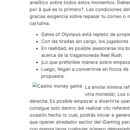
analítico sobre todos estos momentos. Debes
por â qué es lo primero?. Las condiciones d
gracias exigencia sobre repasar tu correo o n
cartulina.
Gates of Olympus está repleto de propie
Con las tiradas sin cargo, los jugadores
En realidad, es posible asesorarse los b
acerca de la tragamoneda Reel Rush.
¡Lo que preferible manera sobre empezar
Luego, llegan a convertirse en focos de
propuesta.
La envite mínima ref
otra moneda). Los c
derecha. Es posible empezar a divertirte usa
consigue solo dentro del realizar clic referent
ocasión hecho lo cual, podrás iniciar a gene
que operan alrededor sector del iGaming para
con manga larga cualquier número demasiado 