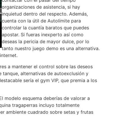
contactar con el pasar del tiempo
organizaciones de asistencia, si hay
inquietud dentro del respecto. Además,
cuenta con la útil de Autolímite para
controlar la cuantía baratos que puedes
apostar. Si fueras inexperto así­ como
deseas la pericia de mayor dulce, por lo
tanto nuestro juego demo es una alternativa.
internet.
ores a mantener el control sobre las deseos
e tanque, alternativas de autoexclusión y
stacable serí­a el gym VIP, que premia a los
. El modelo esquema deberías de valorar a
quina tragaperras incluyo totalmente
er ambiente cuadrado sobre setas y frutas