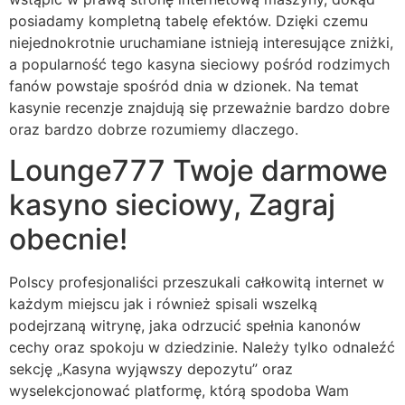
posiadamy kompletną tabelę efektów. Dzięki czemu
niejednokrotnie uruchamiane istnieją interesujące zniżki,
a popularność tego kasyna sieciowy pośród rodzimych
fanów powstaje spośród dnia w dzionek. Na temat
kasynie recenzje znajdują się przeważnie bardzo dobre
oraz bardzo dobrze rozumiemy dlaczego.
Lounge777 Twoje darmowe
kasyno sieciowy, Zagraj
obecnie!
Polscy profesjonaliści przeszukali całkowitą internet w
każdym miejscu jak i również spisali wszelką
podejrzaną witrynę, jaka odrzucić spełnia kanonów
cechy oraz spokoju w dziedzinie. Należy tylko odnaleźć
sekcję „Kasyna wyjąwszy depozytu” oraz
wyselekcjonować platformę, którą spodoba Wam