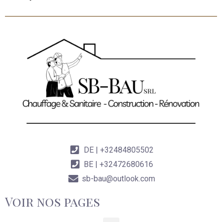
DE | +32484805502
BE | +32472680616
sb-bau@outlook.com
Voir nos pages