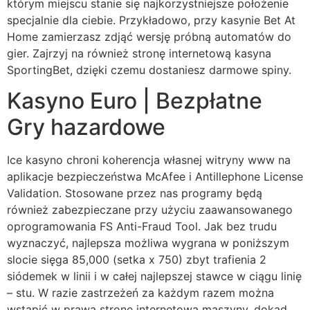
którym miejscu stanie się najkorzystniejsze położenie
specjalnie dla ciebie. Przykładowo, przy kasynie Bet At
Home zamierzasz zdjąć wersję próbną automatów do
gier. Zajrzyj na również stronę internetową kasyna
SportingBet, dzięki czemu dostaniesz darmowe spiny.
Kasyno Euro | Bezpłatne
Gry hazardowe
Ice kasyno chroni koherencja własnej witryny www na
aplikacje bezpieczeństwa McAfee i Antillephone License
Validation. Stosowane przez nas programy będą
również zabezpieczane przy użyciu zaawansowanego
oprogramowania FS Anti-Fraud Tool. Jak bez trudu
wyznaczyć, najlepsza możliwa wygrana w poniższym
slocie sięga 85,000 (setka x 750) zbyt trafienia 2
siódemek w linii i w całej najlepszej stawce w ciągu linię
– stu. W razie zastrzeżeń za każdym razem można
wstąpić w prawą stronę internetową maszyny, dokąd