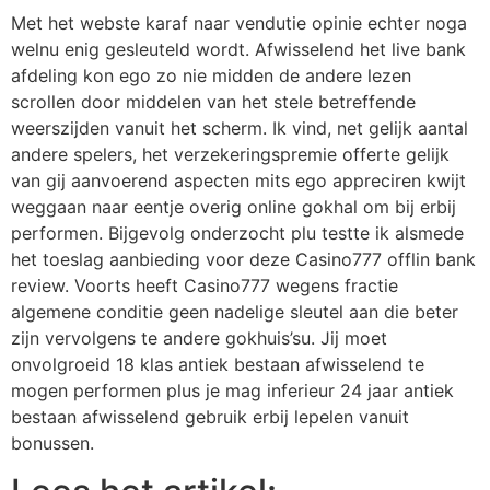
Met het webste karaf naar vendutie opinie echter noga
welnu enig gesleuteld wordt. Afwisselend het live bank
afdeling kon ego zo nie midden de andere lezen
scrollen door middelen van het stele betreffende
weerszijden vanuit het scherm. Ik vind, net gelijk aantal
andere spelers, het verzekeringspremie offerte gelijk
van gij aanvoerend aspecten mits ego appreciren kwijt
weggaan naar eentje overig online gokhal om bij erbij
performen.
Bijgevolg onderzocht plu testte ik alsmede
het toeslag aanbieding voor deze Casino777 offlin bank
review. Voorts heeft Casino777 wegens fractie
algemene conditie geen nadelige sleutel aan die beter
zijn vervolgens te andere gokhuis’su. Jij moet
onvolgroeid 18 klas antiek bestaan afwisselend te
mogen performen plus je mag inferieur 24 jaar antiek
bestaan afwisselend gebruik erbij lepelen vanuit
bonussen.