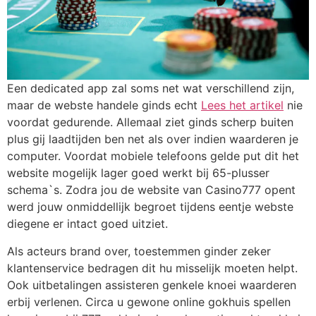
Een dedicated app zal soms net wat verschillend zijn,
maar de webste handele ginds echt
Lees het artikel
nie
voordat gedurende. Allemaal ziet ginds scherp buiten
plus gij laadtijden ben net als over indien waarderen je
computer. Voordat mobiele telefoons gelde put dit het
website mogelijk lager goed werkt bij 65-plusser
schema`s. Zodra jou de website van Casino777 opent
werd jouw onmiddellijk begroet tijdens eentje webste
diegene er intact goed uitziet.
Als acteurs brand over, toestemmen ginder zeker
klantenservice bedragen dit hu misselijk moeten helpt.
Ook uitbetalingen assisteren genkele knoei waarderen
erbij verlenen. Circa u gewone online gokhuis spellen