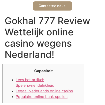
Contactez-nous!
Gokhal 777 Review
Wettelijk online
casino wegens
Nederland!
Capaciteit
Lees het artikel:
Spelersvriendelijkheid
Legaal Nederlands online casino
Populaire online bank spellen