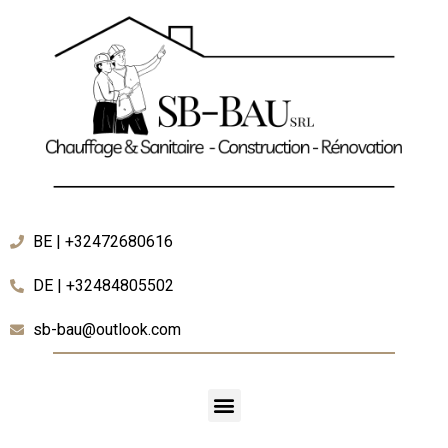
BE | +32472680616
DE | +32484805502
sb-bau@outlook.com