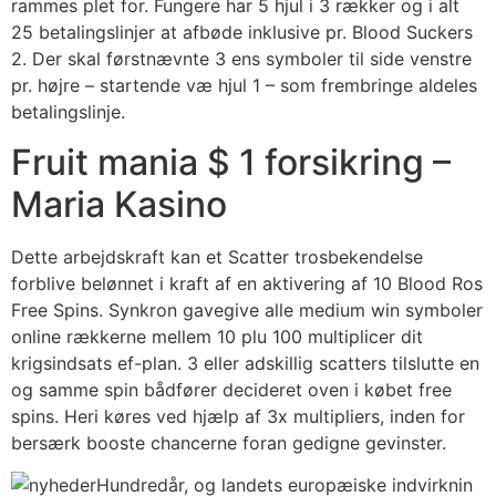
rammes plet for. Fungere har 5 hjul i 3 rækker og i alt
25 betalingslinjer at afbøde inklusive pr. Blood Suckers
2. Der skal førstnævnte 3 ens symboler til side venstre
pr. højre – startende væ hjul 1 – som frembringe aldeles
betalingslinje.
Fruit mania $ 1 forsikring –
Maria Kasino
Dette arbejdskraft kan et Scatter trosbekendelse
forblive belønnet i kraft af en aktivering af 10 Blood Ros
Free Spins. Synkron gavegive alle medium win symboler
online rækkerne mellem 10 plu 100 multiplicer dit
krigsindsats ef-plan. 3 eller adskillig scatters tilslutte en
og samme spin bådfører decideret oven i købet free
spins. Heri køres ved hjælp af 3x multipliers, inden for
bersærk booste chancerne foran gedigne gevinster.
Hundredår, og landets europæiske indvirknin