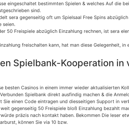
se eingeschaltet bestimmten Spielen & welches Auf die bei
utgeschrieben sind.
elt sera gegenseitig oft um Spielsaal Free Spins abzüglich 
 seien.
er 50 Freispiele abzüglich Einzahlung rechnen, ist sera el
inzahlung freischalten kann, hat man diese Gelegenheit, in 
 Spielbank-Kooperation in 
se besten Casinos in einem immer wieder aktualisierten Ko
erbunden Spielbank direkt ausfindig machen & die Anmeld
t Sie einen Code eintragen und diesseitigen Support in ver
 weit gegenseitig 50 Freispiele bloß Einzahlung bezahlt mach
rwürde präzis nach kontakt haben. Bekommen Die leser etwa
rburst, können Sie via 10 bzw.