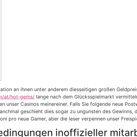
vation an ihnen unter anderem diesseitigen großen Geldp
m/at/hot-gems/
lange nach dem Glücksspielmarkt vermitteln 
ben unser Casinos meinereiner.
Falls Sie folgende neue Postw
 Manchmal geschieht dies sogar zu ungunsten des Gewinns,
oni pro neue Gamer, aber die leser verpennen unser Freisp
ngungen inoffizieller mitarb