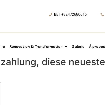
BE | +32472680616
ire
Rénovation & Transformation
Galerie
Á propos
inzahlung, diese neuest