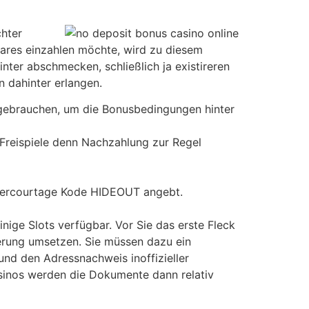
chter
Bares einzahlen möchte, wird zu diesem
inter abschmecken, schließlich ja existireren
n dahinter erlangen.
gebrauchen, um die Bonusbedingungen hinter
Freispiele denn Nachzahlung zur Regel
aklercourtage Kode HIDEOUT angebt.
nige Slots verfügbar. Vor Sie das erste Fleck
ierung umsetzen. Sie müssen dazu ein
nd den Adressnachweis inoffizieller
sinos werden die Dokumente dann relativ