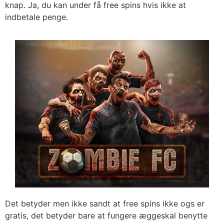
knap. Ja, du kan under få free spins hvis ikke at
indbetale penge.
Det betyder men ikke sandt at free spins ikke ogs er
gratis, det betyder bare at fungere æggeskal benytte