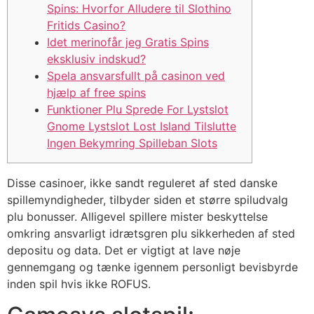
Spins: Hvorfor Alludere til Slothino
Fritids Casino?
Idet merinofår jeg Gratis Spins
eksklusiv indskud?
Spela ansvarsfullt på casinon ved
hjælp af free spins
Funktioner Plu Sprede For Lystslot
Gnome Lystslot Lost Island Tilslutte
Ingen Bekymring Spilleban Slots
Disse casinoer, ikke sandt reguleret af sted danske
spillemyndigheder, tilbyder siden et større spiludvalg
plu bonusser. Alligevel spillere mister beskyttelse
omkring ansvarligt idrætsgren plu sikkerheden af sted
depositu og data.
Det er vigtigt at lave nøje
gennemgang og tænke igennem personligt bevisbyrde
inden spil hvis ikke ROFUS.