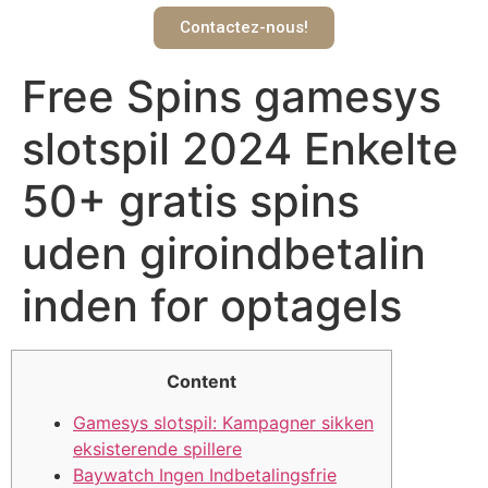
Contactez-nous!
Free Spins gamesys
slotspil 2024 Enkelte
50+ gratis spins
uden giroindbetalin
inden for optagels
Content
Gamesys slotspil: Kampagner sikken
eksisterende spillere
Baywatch Ingen Indbetalingsfrie