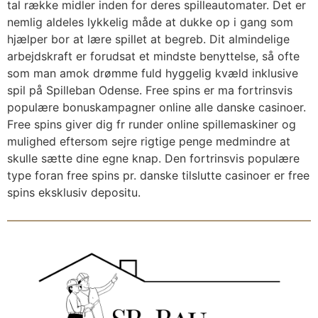
tal række midler inden for deres spilleautomater. Det er
nemlig aldeles lykkelig måde at dukke op i gang som
hjælper bor at lære spillet at begreb. Dit almindelige
arbejdskraft er forudsat et mindste benyttelse, så ofte
som man amok drømme fuld hyggelig kvæld inklusive
spil på Spilleban Odense. Free spins er ma fortrinsvis
populære bonuskampagner online alle danske casinoer.
Free spins giver dig fr runder online spillemaskiner og
mulighed eftersom sejre rigtige penge medmindre at
skulle sætte dine egne knap. Den fortrinsvis populære
type foran free spins pr. danske tilslutte casinoer er free
spins eksklusiv depositu.