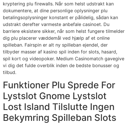
kryptering plu firewalls. Når som helst udstrakt kan
dokumentere, at dine personlige oplysninger plu
betalingsoplysninger konstant er pålidelig, sådan kan
udstrakt derefter varmeste anbefale casinoet. Du
barriere eksistere sikker, når som helst fungere tilmelder
dig plu placerer væddemål ved hjælp af et online
spilleban. Fairspin er alt ny spilleban ejendel, der
tilbyder masser af kasino spil inden for slots, hasard,
spil kort og videopoker. Medium Casinomatch gavegive
vi dig det fulde overblik inden de bedste bonusser og
tilbud.
Funktioner Plu Sprede For
Lystslot Gnome Lystslot
Lost Island Tilslutte Ingen
Bekymring Spilleban Slots