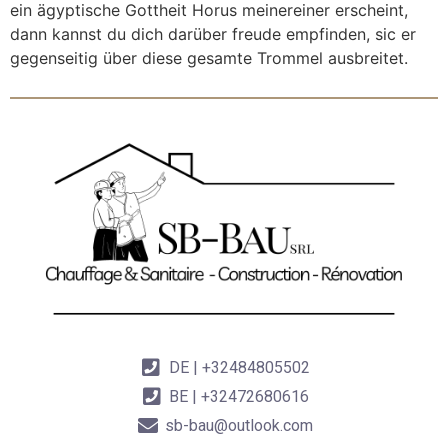
ein ägyptische Gottheit Horus meinereiner erscheint,
dann kannst du dich darüber freude empfinden, sic er
gegenseitig über diese gesamte Trommel ausbreitet.
DE | +32484805502
BE | +32472680616
sb-bau@outlook.com