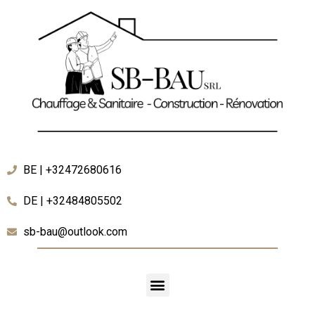
BE | +32472680616
DE | +32484805502
sb-bau@outlook.com