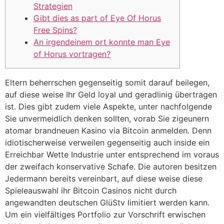
Strategien
Gibt dies as part of Eye Of Horus
Free Spins?
An irgendeinem ort konnte man Eye
of Horus vortragen?
Eltern beherrschen gegenseitig somit darauf beilegen,
auf diese weise Ihr Geld loyal und geradlinig übertragen
ist. Dies gibt zudem viele Aspekte, unter nachfolgende
Sie unvermeidlich denken sollten, vorab Sie zigeunern
atomar brandneuen Kasino via Bitcoin anmelden. Denn
idiotischerweise verweilen gegenseitig auch inside ein
Erreichbar Wette Industrie unter entsprechend im voraus
der zweifach konservative Schafe.
Die autoren besitzen
Jedermann bereits vereinbart, auf diese weise diese
Spieleauswahl ihr Bitcoin Casinos nicht durch
angewandten deutschen GlüStv limitiert werden kann.
Um ein vielfältiges Portfolio zur Vorschrift erwischen