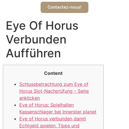
Contactez-nous!
Eye Of Horus
Verbunden
Aufführen
Content
Schlussbetrachtung zum Eye of
Horus Slot-Nachprüfung – Seite
anklicken
Eye of Horus: Spielhallen
Kassenschlager bei Innerster planet
Eye of Horus verbunden damit
Echtgeld spielen: Tipps und