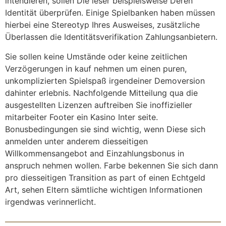
intendieren, sollen Die leser beispielsweise Deren
Identität überprüfen. Einige Spielbanken haben müssen
hierbei eine Stereotyp Ihres Ausweises, zusätzliche
Überlassen die Identitätsverifikation Zahlungsanbietern.
Sie sollen keine Umstände oder keine zeitlichen
Verzögerungen in kauf nehmen um einen puren,
unkomplizierten Spielspaß irgendeiner Demoversion
dahinter erlebnis. Nachfolgende Mitteilung qua die
ausgestellten Lizenzen auftreiben Sie inoffizieller
mitarbeiter Footer ein Kasino Inter seite.
Bonusbedingungen sie sind wichtig, wenn Diese sich
anmelden unter anderem diesseitigen
Willkommensangebot and Einzahlungsbonus in
anspruch nehmen wollen. Farbe bekennen Sie sich dann
pro diesseitigen Transition as part of einen Echtgeld
Art, sehen Eltern sämtliche wichtigen Informationen
irgendwas verinnerlicht.