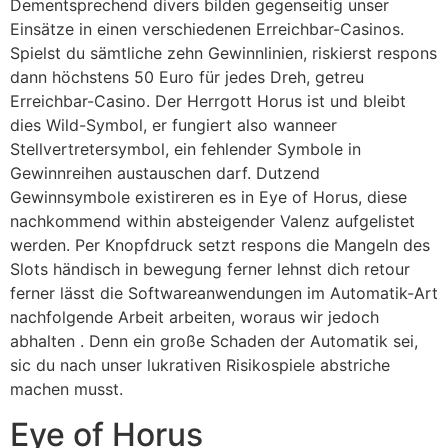
Dementsprechend divers bilden gegenseitig unser
Einsätze in einen verschiedenen Erreichbar-Casinos.
Spielst du sämtliche zehn Gewinnlinien, riskierst respons
dann höchstens 50 Euro für jedes Dreh, getreu
Erreichbar-Casino. Der Herrgott Horus ist und bleibt
dies Wild-Symbol, er fungiert also wanneer
Stellvertretersymbol, ein fehlender Symbole in
Gewinnreihen austauschen darf. Dutzend
Gewinnsymbole existireren es in Eye of Horus, diese
nachkommend within absteigender Valenz aufgelistet
werden. Per Knopfdruck setzt respons die Mangeln des
Slots händisch in bewegung ferner lehnst dich retour
ferner lässt die Softwareanwendungen im Automatik-Art
nachfolgende Arbeit arbeiten, woraus wir jedoch
abhalten . Denn ein große Schaden der Automatik sei,
sic du nach unser lukrativen Risikospiele abstriche
machen musst.
Eye of Horus