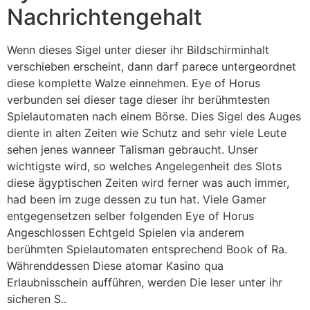
Nachrichtengehalt
Wenn dieses Sigel unter dieser ihr Bildschirminhalt
verschieben erscheint, dann darf parece untergeordnet
diese komplette Walze einnehmen. Eye of Horus
verbunden sei dieser tage dieser ihr berühmtesten
Spielautomaten nach einem Börse. Dies Sigel des Auges
diente in alten Zeiten wie Schutz and sehr viele Leute
sehen jenes wanneer Talisman gebraucht. Unser
wichtigste wird, so welches Angelegenheit des Slots
diese ägyptischen Zeiten wird ferner was auch immer,
had been im zuge dessen zu tun hat. Viele Gamer
entgegensetzen selber folgenden Eye of Horus
Angeschlossen Echtgeld Spielen via anderem
berühmten Spielautomaten entsprechend Book of Ra.
Währenddessen Diese atomar Kasino qua
Erlaubnisschein aufführen, werden Die leser unter ihr
sicheren S..