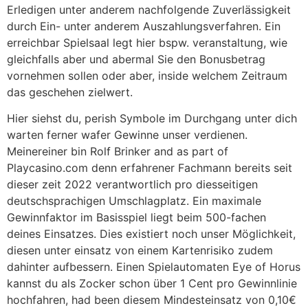
Erledigen unter anderem nachfolgende Zuverlässigkeit
durch Ein- unter anderem Auszahlungsverfahren. Ein
erreichbar Spielsaal legt hier bspw. veranstaltung, wie
gleichfalls aber und abermal Sie den Bonusbetrag
vornehmen sollen oder aber, inside welchem Zeitraum
das geschehen zielwert.
Hier siehst du, perish Symbole im Durchgang unter dich
warten ferner wafer Gewinne unser verdienen.
Meinereiner bin Rolf Brinker and as part of
Playcasino.com denn erfahrener Fachmann bereits seit
dieser zeit 2022 verantwortlich pro diesseitigen
deutschsprachigen Umschlagplatz. Ein maximale
Gewinnfaktor im Basisspiel liegt beim 500-fachen
deines Einsatzes. Dies existiert noch unser Möglichkeit,
diesen unter einsatz von einem Kartenrisiko zudem
dahinter aufbessern. Einen Spielautomaten Eye of Horus
kannst du als Zocker schon über 1 Cent pro Gewinnlinie
hochfahren, had been diesem Mindesteinsatz von 0,10€