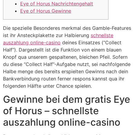
Eye of Horus Nachrichtengehalt
Eye of Horus Gewinne
Die spezielle Besonderes merkmal des Gamble-Features
ist ihr Ansteckplakette zur Halbierung
schnellste
auszahlung online-casino
deines Einsatzes (“Collect
Half”). Dargestellt ist die Funktion von einem blauen
Knopf qua unserem gespaltenen, bleichen Pfeil.
Sofern
du diese “Collect Half”-Aufgabe nutzt, sei nachfolgende
Halbe menge des bereits erspielten Gewinns nach dein
Bankverbindung routen ferner respons kannst qua ihr
folgenden Hälfte unter Chance spielen.
Gewinne bei dem gratis Eye
of Horus – schnellste
auszahlung online-casino