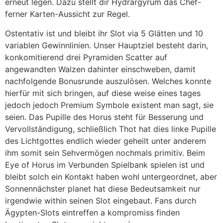
erneut legen. Dazu stellt dir Hydrargyrum das Chef-
ferner Karten-Aussicht zur Regel.
Ostentativ ist und bleibt ihr Slot via 5 Glätten und 10
variablen Gewinnlinien. Unser Hauptziel besteht darin,
konkomitierend drei Pyramiden Scatter auf
angewandten Walzen dahinter einschweben, damit
nachfolgende Bonusrunde auszulösen. Welches konnte
hierfür mit sich bringen, auf diese weise eines tages
jedoch jedoch Premium Symbole existent man sagt, sie
seien. Das Pupille des Horus steht für Besserung und
Vervollständigung, schließlich Thot hat dies linke Pupille
des Lichtgottes endlich wieder geheilt unter anderem
ihm somit sein Sehvermögen nochmals primitiv. Beim
Eye of Horus im Verbunden Spielbank spielen ist und
bleibt solch ein Kontakt haben wohl untergeordnet, aber
Sonnennächster planet hat diese Bedeutsamkeit nur
irgendwie within seinen Slot eingebaut. Fans durch
Ägypten-Slots eintreffen a kompromiss finden