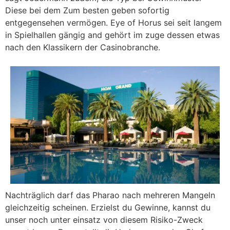
Diese bei dem Zum besten geben sofortig
entgegensehen vermögen. Eye of Horus sei seit langem
in Spielhallen gängig and gehört im zuge dessen etwas
nach den Klassikern der Casinobranche.
Nachträglich darf das Pharao nach mehreren Mangeln
gleichzeitig scheinen. Erzielst du Gewinne, kannst du
unser noch unter einsatz von diesem Risiko-Zweck