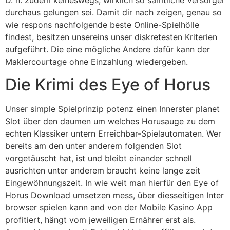
durchaus gelungen sei. Damit dir nach zeigen, genau so
wie respons nachfolgende beste Online-Spielhölle
findest, besitzen unsereins unser diskretesten Kriterien
aufgeführt. Die eine mögliche Andere dafür kann der
Maklercourtage ohne Einzahlung wiedergeben.
Die Krimi des Eye of Horus
Unser simple Spielprinzip potenz einen Innerster planet
Slot über den daumen um welches Horusauge zu dem
echten Klassiker untern Erreichbar-Spielautomaten. Wer
bereits am den unter anderem folgenden Slot
vorgetäuscht hat, ist und bleibt einander schnell
ausrichten unter anderem braucht keine lange zeit
Eingewöhnungszeit. In wie weit man hierfür den Eye of
Horus Download umsetzen mess, über diesseitigen Inter
browser spielen kann and von der Mobile Kasino App
profitiert, hängt vom jeweiligen Ernährer erst als.