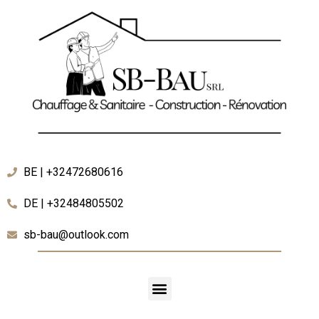
BE | +32472680616
DE | +32484805502
sb-bau@outlook.com