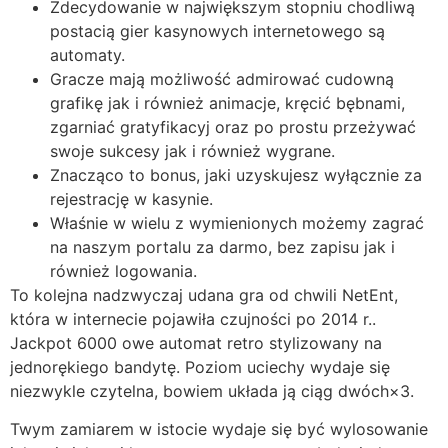
Zdecydowanie w największym stopniu chodliwą
postacią gier kasynowych internetowego są
automaty.
Gracze mają możliwość admirować cudowną
grafikę jak i również animacje, kręcić bębnami,
zgarniać gratyfikacyj oraz po prostu przeżywać
swoje sukcesy jak i również wygrane.
Znacząco to bonus, jaki uzyskujesz wyłącznie za
rejestrację w kasynie.
Właśnie w wielu z wymienionych możemy zagrać
na naszym portalu za darmo, bez zapisu jak i
również logowania.
To kolejna nadzwyczaj udana gra od chwili NetEnt,
która w internecie pojawiła czujności po 2014 r..
Jackpot 6000 owe automat retro stylizowany na
jednorękiego bandytę. Poziom uciechy wydaje się
niezwykle czytelna, bowiem układa ją ciąg dwóch×3.
Twym zamiarem w istocie wydaje się być wylosowanie