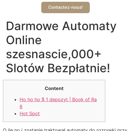
Contactez-nous!
Darmowe Automaty
Online
szesnascie,000+
Slotów Bezpłatnie!
Content
Ho ho ho $ 1 depozyt | Book of Ra
6
Hot Spot
O ile no i zostanie traktował automaty do rozrywki przy