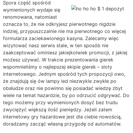
Spora część spośród
wymienionych wydaje się
renomowana, natomiast
oznacza to, że nie odkryjesz pierwotnego nigdzie
indziej, przypuszczalnie nie ma pierwotnego co więcej
formularza zaciekawionego kasyna. Zalecamy więc
wizytować nasz serwis stale, w ten sposób nie
zaakceptować ominiesz jakiejkolwiek promocji, z jakiej
możesz używać. W trakcie prezentowania gierek
wspomnieliśmy o najlepszej ekipie gierek – sloty
internetowego. Jednym spośród tych propozycji owo,
że znajdują się ów lampy led niezwykle zwykłe po
obsłudze oraz nie powinno się posiadać wiedzę zbyt
wiele na temat hazardzie, by po odrzucić odgrywać. Do
tego możemy przy wymienionych dosyć bez trudu
zwyciężyć większą ilość pieniędzy. Jeżeli zatem
internetowy gry hazardowe jest dla ciebie nowością,
doradzamy zacząć własną przygodę od automatów.