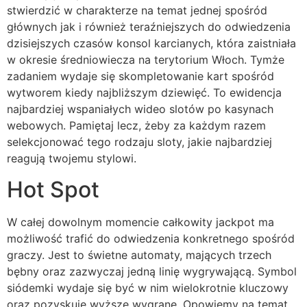
stwierdzić w charakterze na temat jednej spośród
głównych jak i również teraźniejszych do odwiedzenia
dzisiejszych czasów konsol karcianych, która zaistniała
w okresie średniowiecza na terytorium Włoch. Tymże
zadaniem wydaje się skompletowanie kart spośród
wytworem kiedy najbliższym dziewięć. To ewidencja
najbardziej wspaniałych wideo slotów po kasynach
webowych. Pamiętaj lecz, żeby za każdym razem
selekcjonować tego rodzaju sloty, jakie najbardziej
reagują twojemu stylowi.
Hot Spot
W całej dowolnym momencie całkowity jackpot ma
możliwość trafić do odwiedzenia konkretnego spośród
graczy. Jest to świetne automaty, mających trzech
bębny oraz zazwyczaj jedną linię wygrywającą. Symbol
siódemki wydaje się być w nim wielokrotnie kluczowy
oraz pozyskuje wyższe wygrane. Opowiemy na temat