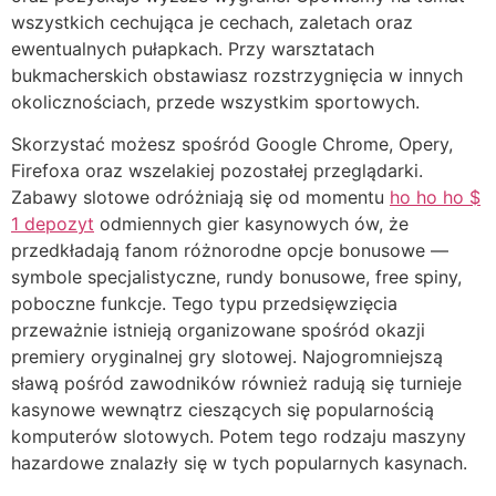
wszystkich cechująca je cechach, zaletach oraz
ewentualnych pułapkach. Przy warsztatach
bukmacherskich obstawiasz rozstrzygnięcia w innych
okolicznościach, przede wszystkim sportowych.
Skorzystać możesz spośród Google Chrome, Opery,
Firefoxa oraz wszelakiej pozostałej przeglądarki.
Zabawy slotowe odróżniają się od momentu
ho ho ho $
1 depozyt
odmiennych gier kasynowych ów, że
przedkładają fanom różnorodne opcje bonusowe —
symbole specjalistyczne, rundy bonusowe, free spiny,
poboczne funkcje. Tego typu przedsięwzięcia
przeważnie istnieją organizowane spośród okazji
premiery oryginalnej gry slotowej. Najogromniejszą
sławą pośród zawodników również radują się turnieje
kasynowe wewnątrz cieszących się popularnością
komputerów slotowych. Potem tego rodzaju maszyny
hazardowe znalazły się w tych popularnych kasynach.