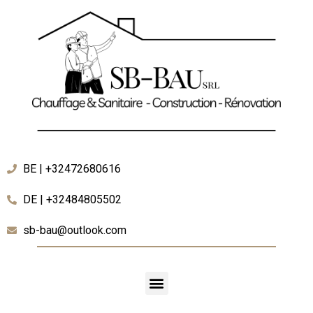
BE | +32472680616
DE | +32484805502
sb-bau@outlook.com