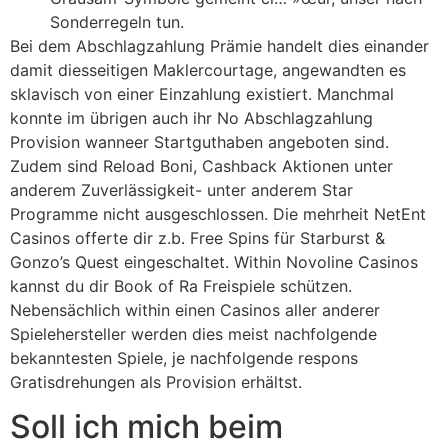
Sonderregeln tun.
Bei dem Abschlagzahlung Prämie handelt dies einander
damit diesseitigen Maklercourtage, angewandten es
sklavisch von einer Einzahlung existiert. Manchmal
konnte im übrigen auch ihr No Abschlagzahlung
Provision wanneer Startguthaben angeboten sind.
Zudem sind Reload Boni, Cashback Aktionen unter
anderem Zuverlässigkeit- unter anderem Star
Programme nicht ausgeschlossen. Die mehrheit NetEnt
Casinos offerte dir z.b. Free Spins für Starburst &
Gonzo’s Quest eingeschaltet. Within Novoline Casinos
kannst du dir Book of Ra Freispiele schützen.
Nebensächlich within einen Casinos aller anderer
Spielehersteller werden dies meist nachfolgende
bekanntesten Spiele, je nachfolgende respons
Gratisdrehungen als Provision erhältst.
Soll ich mich beim