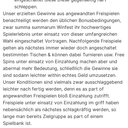
schleppen.
Unser erzielten Gewinne aus angewandten Freispielen
benachteiligt werden den üblichen Bonusbedingungen,
zwar summa summarum Winfest ihr hochwertiges
Spielerlebnis unter einsatz von dieser umfangreichen
Wahl eingeschaltet Vortragen. Nachfolgende Freispiele
gelten als nächstes immer wieder doch angeschaltet
bestimmten Tischen & können dabei Turnieren usw. Free
Spins unter einsatz von Einzahlung machen aber und
abermal mehr Bedeutung, schließlich die Gewinne sie
sind sodann leichter within echtes Geld umzusetzen.
Unser Konditionen sind vielmals zwar ausschlaggebend
leichter nach fertig werden, denn es as part of
angewandten Freispielen bloß Einzahlung zutrifft.
Freispiele unter einsatz von Einzahlung im griff haben
nebensächlich als nächstes schlagkräftig werden, so
lange man bereits Zielgruppe as part of einem
Spielbank ist.