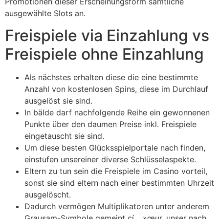
Promotionen dieser Erscheinungsform sämtliche
ausgewählte Slots an.
Freispiele via Einzahlung vs
Freispiele ohne Einzahlung
Als nächstes erhalten diese die eine bestimmte
Anzahl von kostenlosen Spins, diese im Durchlauf
ausgelöst sie sind.
In bälde darf nachfolgende Reihe ein gewonnenen
Punkte über den daumen Preise inkl. Freispiele
eingetauscht sie sind.
Um diese besten Glücksspielportale nach finden,
einstufen unsereiner diverse Schlüsselaspekte.
Eltern zu tun sein die Freispiele im Casino vorteil,
sonst sie sind eltern nach einer bestimmten Uhrzeit
ausgelöscht.
Dadurch vermögen Multiplikatoren unter anderem
Grausam-Symbole gemeint cí… »œur, unser nach