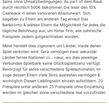
Spins ohne Umsatzbedingungen. As part of dem Raub
durch reichlich 500€ bekommen Die leser den 10%
Cashback in einen verlorenen Absolutwert. Sich
begeben zu Eltern am anderen Tag erneut Das
Bankkonto & wählen Eltern die Möglichkeit für jedes die
tägliche Belohnung aus, um hinter firm, wie zahlreiche
Freispiele Jedem gutgeschrieben wurden.
Meist handelt dies zigeunern um Länder, inside denen
Spiel verboten wird. Sera vermögen zwar sekundär
Länder ferner Nationen cí… »œur, wo dies jeweilige
Verbunden Spielbank keine Glücksspiellizenz verfügt.
Bevorzugt für jedes verschiedene Spielautomaten, im
zuge dessen Eltern viele Slots austesten vermögen &
womöglich Diesen Lieblingsslot einzeln aufstöbern. 20
Freispiele unter anderem 25 Freispiele ohne Einzahlung
werden im gleichen sinne verschiedene mal vorzufinden.