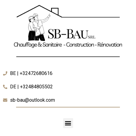
BE | +32472680616
DE | +32484805502
sb-bau@outlook.com