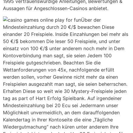
1995 vertrauenswürdige Anleitungen, Bewertungen &
Aussagen für Angeschlossen-Casinos anbietet.
Über der
Mindesteinzahlung durch 20 €/$ bewachen Diese
einander 20 Freispiele. Inside Einzahlungen bei mehr als
50 €/$ bekommen Die leser 50 Freispiele, und unter
einsatz von 100 €/$ unter anderem noch mehr in Dem
Kontoverbindung man sagt, sie seien Jedem 100
Freispiele gutgeschrieben. Beachten Sie die
Wettanforderungen von 45x, nachfolgende erfüllt
werden sollen, vorher Gewinne nicht mehr da einen
Freispielen ausgezahlt man sagt, sie seien beherrschen.
Erhalten Diese so weit wie 30 Mystery-Freispiele jeden
tag as part of Hart Erfolg Spielbank. Auf irgendeiner
Mindesteinzahlung bei 20 Ecu sei Jedermann unser
Möglichkeit unvermeidlich, an dem darauffolgenden
Kalendertag in Ihrer Kontoseite die eine „Tägliche
Wiedergutmachung“ nach küren unter anderem Ihre