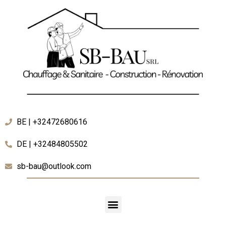
BE | +32472680616
DE | +32484805502
sb-bau@outlook.com