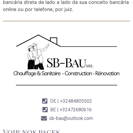
bancária direta de lado a lado da sua conceito bancária
online ou por telefone, por juiz.
DE | +32484805502
BE | +32472680616
sb-bau@outlook.com
Voir nos pages