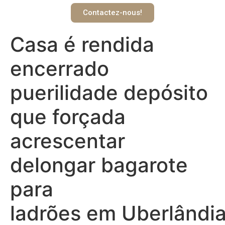
Contactez-nous!
Casa é rendida
encerrado
puerilidade depósito
que forçada
acrescentar
delongar bagarote
para
ladrões em Uberlândi