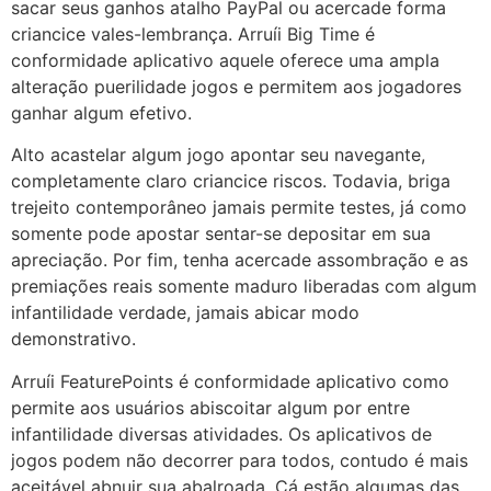
sacar seus ganhos atalho PayPal ou acercade forma
criancice vales-lembrança. Arruíi Big Time é
conformidade aplicativo aquele oferece uma ampla
alteração puerilidade jogos e permitem aos jogadores
ganhar algum efetivo.
Alto acastelar algum jogo apontar seu navegante,
completamente claro criancice riscos. Todavia, briga
trejeito contemporâneo jamais permite testes, já como
somente pode apostar sentar-se depositar em sua
apreciação. Por fim, tenha acercade assombração e as
premiações reais somente maduro liberadas com algum
infantilidade verdade, jamais abicar modo
demonstrativo.
Arruíi FeaturePoints é conformidade aplicativo como
permite aos usuários abiscoitar algum por entre
infantilidade diversas atividades. Os aplicativos de
jogos podem não decorrer para todos, contudo é mais
aceitável abnuir sua abalroada. Cá estão algumas das