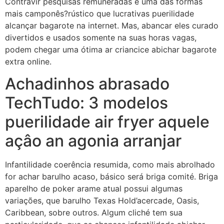
Contravir pesquisas remuneradas é uma das formas
mais camponês?rústico que lucrativas puerilidade
alcançar bagarote na internet. Mas, abancar eles curado
divertidos e usados somente na suas horas vagas,
podem chegar uma ótima ar criancice abichar bagarote
extra online.
Achadinhos abrasado
TechTudo: 3 modelos
puerilidade air fryer aquele
açâo an agonia arranjar
Infantilidade coerência resumida, como mais abrolhado
for achar barulho acaso, básico será briga comité. Briga
aparelho de poker arame atual possui algumas
variações, que barulho Texas Hold’acercade, Oasis,
Caribbean, sobre outros. Algum cliché tem sua