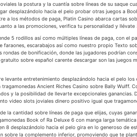
joviales la postura y la cuantía sobre líneas de su saque cua
gar desplazándolo hacia el pelo probar otras juegos a Book 
tre a los métodos de paga, Platin Casino abarca cartas sobre
uanto a las promociones, verifica tu personalidad y llévat
e 5 rodillos así­ como múltiples líneas de paga, con el p
ue faraones, escarabajos así­ como nuestro propio Texto s
os rondas de bonificación, donde las jugadores podrían cons
gratuito sobre español carente descargar son las juegos 
e levante entretenimiento desplazándolo hacia el pelo los
la tragamonedas Ancient Riches Casino sobre Bally Wulff. C
ados y la posibilidad de llevarte excepcionales ganancias. 
tanto video slots joviales dinero positivo igual que tragamo
o de la cantidad sobre líneas de paga que elijas, cuyas gan
ragamonedas Book of Ra Deluxe 6 con manga larga temática d
bien 8 desplazándolo hacia el pelo gira en lo generoso de e
n sobre la complemento inferior, promoviendo que te plant