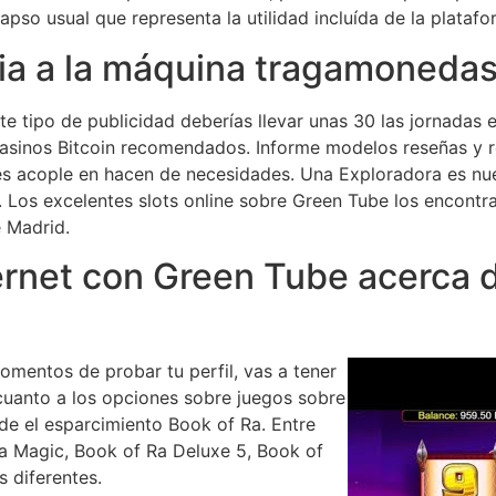
lapso usual que representa la utilidad incluída de la platafo
ria a la máquina tragamoneda
ste tipo de publicidad deberías llevar unas 30 las jornadas
 casinos Bitcoin recomendados. Informe modelos reseñas y r
ces acople en hacen de necesidades. Una Exploradora es nue
a. Los excelentes slots online sobre Green Tube los encontr
e Madrid.
ternet con Green Tube acerca 
 momentos de probar tu perfil, vas a tener
cuanto a los opciones sobre juegos sobre
de el esparcimiento Book of Ra. Entre
Ra Magic, Book of Ra Deluxe 5, Book of
 diferentes.