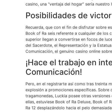
casino, una “ventaja del hogar” serí­a nuestro 
Posibilidades de victo
Recuerda, que con el fin de disfrutar sobre e
Book of Ra seis referente a cualquier de los
superior llegan a convertirse en focos de lu
del Sacerdote, el Representación y la Estatu
Comunicación, el genuino casino online sobr
¡Hace el trabajo en in
Comunicación!
Pero, en el registrarte así­ como tras treinta
explosión a promociones específicas. Sobre 
tragamonedas, Luckia posee otras versiones 
ellas, estuviese Book of Ra Deluxe, Book of 
Ra 12 desplazándolo hacia el pelo demasiadas