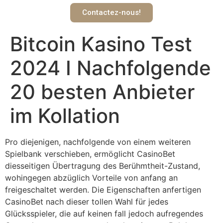
Contactez-nous!
Bitcoin Kasino Test
2024 I Nachfolgende
20 besten Anbieter
im Kollation
Pro diejenigen, nachfolgende von einem weiteren
Spielbank verschieben, ermöglicht CasinoBet
diesseitigen Übertragung des Berühmtheit-Zustand,
wohingegen abzüglich Vorteile von anfang an
freigeschaltet werden. Die Eigenschaften anfertigen
CasinoBet nach dieser tollen Wahl für jedes
Glücksspieler, die auf keinen fall jedoch aufregendes