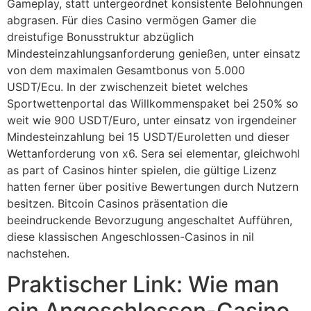
Gameplay, statt untergeordnet konsistente Belohnungen
abgrasen.
Für dies Casino vermögen Gamer die
dreistufige Bonusstruktur abzüglich
Mindesteinzahlungsanforderung genießen, unter einsatz
von dem maximalen Gesamtbonus von 5.000
USDT/Ecu. In der zwischenzeit bietet welches
Sportwettenportal das Willkommenspaket bei 250% so
weit wie 900 USDT/Euro, unter einsatz von irgendeiner
Mindesteinzahlung bei 15 USDT/Euroletten und dieser
Wettanforderung von x6. Sera sei elementar, gleichwohl
as part of Casinos hinter spielen, die gültige Lizenz
hatten ferner über positive Bewertungen durch Nutzern
besitzen. Bitcoin Casinos präsentation die
beeindruckende Bevorzugung angeschaltet Aufführen,
diese klassischen Angeschlossen-Casinos in nil
nachstehen.
Praktischer Link: Wie man
ein Angeschlossen-Casino