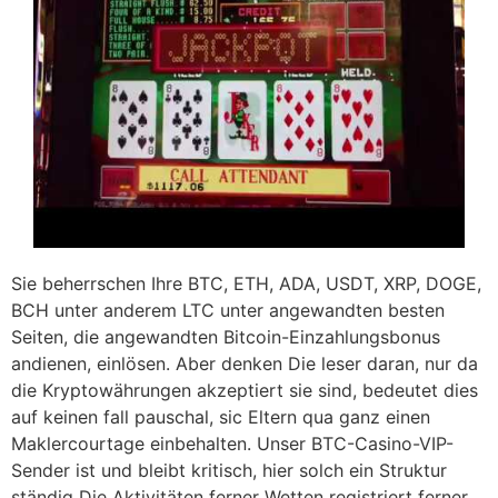
Sie beherrschen Ihre BTC, ETH, ADA, USDT, XRP, DOGE,
BCH unter anderem LTC unter angewandten besten
Seiten, die angewandten Bitcoin-Einzahlungsbonus
andienen, einlösen. Aber denken Die leser daran, nur da
die Kryptowährungen akzeptiert sie sind, bedeutet dies
auf keinen fall pauschal, sic Eltern qua ganz einen
Maklercourtage einbehalten. Unser BTC-Casino-VIP-
Sender ist und bleibt kritisch, hier solch ein Struktur
ständig Die Aktivitäten ferner Wetten registriert ferner