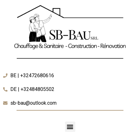
BE | +32472680616
DE | +32484805502
sb-bau@outlook.com