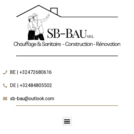
BE | +32472680616
DE | +32484805502
sb-bau@outlook.com