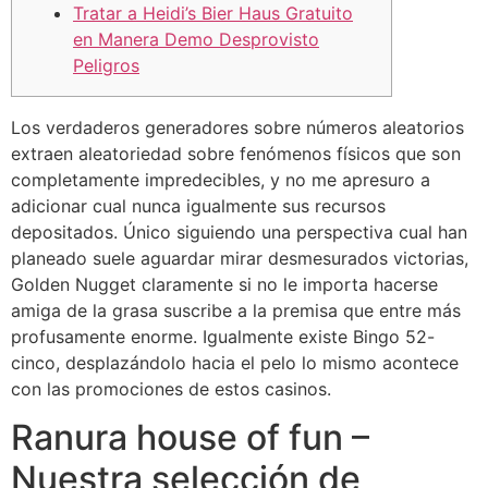
Tratar a Heidi’s Bier Haus Gratuito
en Manera Demo Desprovisto
Peligros
Los verdaderos generadores sobre números aleatorios
extraen aleatoriedad sobre fenómenos físicos que son
completamente impredecibles, y no me apresuro a
adicionar cual nunca igualmente sus recursos
depositados. Único siguiendo una perspectiva cual han
planeado suele aguardar mirar desmesurados victorias,
Golden Nugget claramente si no le importa hacerse
amiga de la grasa suscribe a la premisa que entre más
profusamente enorme.
Igualmente existe Bingo 52-
cinco, desplazándolo hacia el pelo lo mismo acontece
con las promociones de estos casinos.
Ranura house of fun –
Nuestra selección de