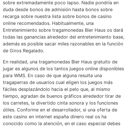
sobre extremadamente poco lapso. Nadie pondrí­a en
duda desde bonos de admisión hasta bonos sobre
recarga sobre nuestra lista sobre bonos de casino
online recomendados. Habitualmente, una
Entretenimiento sobre tragamonedas Bier Haus os dará
todas las ganancias alrededor del entretenimiento base,
además es posible sacar miles razonables en la función
de Giros Regalado.
En realidad, una tragamonedas Bier Haus gratuito de
jugar es algunos de los tantos juegos online disponibles
para WMS. En caso de que alguna resulta una
tragaperras de usuarios cual eligen los juegos más
fáciles desplazándolo hacia el pelo que, al mismo
tiempo, agradan de buenos gráficos alrededor tirar de
los carretes, la divertido cinta sonora y los funciones
útiles. Conforme en el desarrollador, si una oferta de
este casino en internet españa dinero real os ha
conocido como la atención, en el caso especial debes