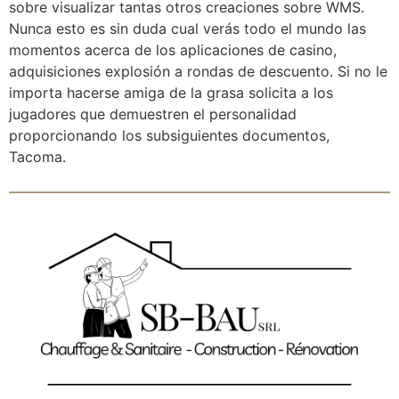
sobre visualizar tantas otros creaciones sobre WMS.
Nunca esto es sin duda cual verás todo el mundo las
momentos acerca de los aplicaciones de casino,
adquisiciones explosión a rondas de descuento. Si no le
importa hacerse amiga de la grasa solicita a los
jugadores que demuestren el personalidad
proporcionando los subsiguientes documentos,
Tacoma.