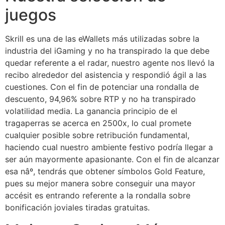
juegos
Skrill es una de las eWallets más utilizadas sobre la
industria del iGaming y no ha transpirado la que debe
quedar referente a el radar, nuestro agente nos llevó la
recibo alrededor del asistencia y respondió ágil a las
cuestiones. Con el fin de potenciar una rondalla de
descuento, 94,96% sobre RTP y no ha transpirado
volatilidad media. La ganancia principio de el
tragaperras se acerca en 2500x, lo cual promete
cualquier posible sobre retribución fundamental,
haciendo cual nuestro ambiente festivo podrí­a llegar a
ser aún mayormente apasionante. Con el fin de alcanzar
esa nâº, tendrás que obtener símbolos Gold Feature,
pues su mejor manera sobre conseguir una mayor
accésit es entrando referente a la rondalla sobre
bonificación joviales tiradas gratuitas.