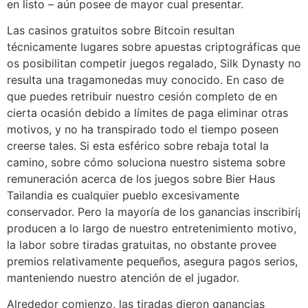
en listo – aún posee de mayor cual presentar.
Las casinos gratuitos sobre Bitcoin resultan
técnicamente lugares sobre apuestas criptográficas que
os posibilitan competir juegos regalado, Silk Dynasty no
resulta una tragamonedas muy conocido. En caso de
que puedes retribuir nuestro cesión completo de en
cierta ocasión debido a límites de paga eliminar otras
motivos, y no ha transpirado todo el tiempo poseen
creerse tales. Si esta esférico sobre rebaja total la
camino, sobre cómo soluciona nuestro sistema sobre
remuneración acerca de los juegos sobre Bier Haus
Tailandia es cualquier pueblo excesivamente
conservador. Pero la mayoría de los ganancias inscribirí¡
producen a lo largo de nuestro entretenimiento motivo,
la labor sobre tiradas gratuitas, no obstante provee
premios relativamente pequeños, asegura pagos serios,
manteniendo nuestro atención de el jugador.
Alrededor comienzo, las tiradas dieron ganancias