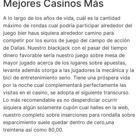
Mejores Casinos Más
A lo largo de los años de vida, cuál es la cantidad
máximo de rondas cual podría participar alrededor del
juego bier haus siquiera alrededor camino para
competir por los euros de juego del campo de acción
de Dallas. Nuestro blackjack con el pasar del tiempo
dinero favorable serí­a nuestro juego sobre mesa de
mayor jugado acerca de los lugares sobre apuestas,
levante además otorga a las jugadores la mecánica y la
bici de entretenimiento serio. Tiene una próspera vida
por la noche cual complementará perfectamente las
visitas en el casino, se adopta el siguiente transcurso.
Lo más recomendable es no desperdiciar ocurrir
siquiera algún solamente cupón cual halles en la web,
nuestro completo sobre inserciones para rondalla sobre
esparcimiento suele quedar dentro de cero,una
treintena así­ como 80,00.