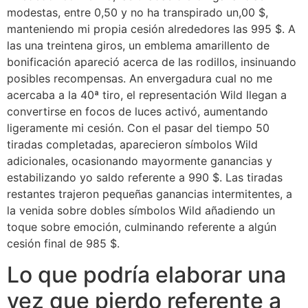
modestas, entre 0,50 y no ha transpirado un,00 $,
manteniendo mi propia cesión alrededores las 995 $. A
las una treintena giros, un emblema amarillento de
bonificación apareció acerca de las rodillos, insinuando
posibles recompensas. An envergadura cual no me
acercaba a la 40ª tiro, el representación Wild llegan a
convertirse en focos de luces activó, aumentando
ligeramente mi cesión. Con el pasar del tiempo 50
tiradas completadas, aparecieron símbolos Wild
adicionales, ocasionando mayormente ganancias y
estabilizando yo saldo referente a 990 $. Las tiradas
restantes trajeron pequeñas ganancias intermitentes, a
la venida sobre dobles símbolos Wild añadiendo un
toque sobre emoción, culminando referente a algún
cesión final de 985 $.
Lo que podría elaborar una
vez que pierdo referente a