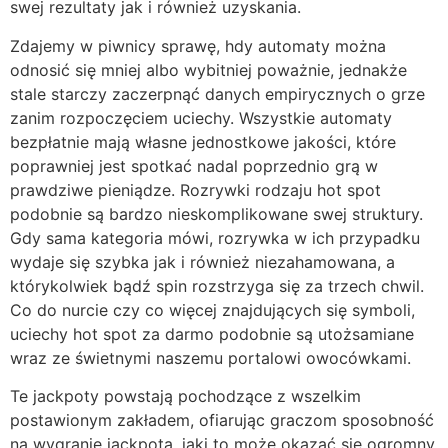
swej rezultaty jak i również uzyskania.
Zdajemy w piwnicy sprawę, hdy automaty można
odnosić się mniej albo wybitniej poważnie, jednakże
stale starczy zaczerpnąć danych empirycznych o grze
zanim rozpoczęciem uciechy. Wszystkie automaty
bezpłatnie mają własne jednostkowe jakości, które
poprawniej jest spotkać nadal poprzednio grą w
prawdziwe pieniądze. Rozrywki rodzaju hot spot
podobnie są bardzo nieskomplikowane swej struktury.
Gdy sama kategoria mówi, rozrywka w ich przypadku
wydaje się szybka jak i również niezahamowana, a
którykolwiek bądź spin rozstrzyga się za trzech chwil.
Co do nurcie czy co więcej znajdujących się symboli,
uciechy hot spot za darmo podobnie są utożsamiane
wraz ze świetnymi naszemu portalowi owocówkami.
Te jackpoty powstają pochodzące z wszelkim
postawionym zakładem, ofiarując graczom sposobność
na wygranie jackpota, jaki to może okazać się ogromny.