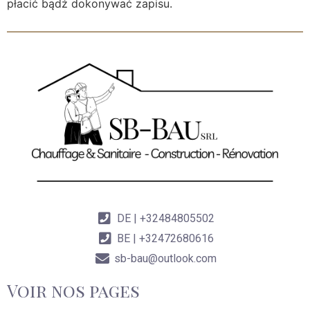
płacić bądź dokonywać zapisu.
DE | +32484805502
BE | +32472680616
sb-bau@outlook.com
Voir nos pages