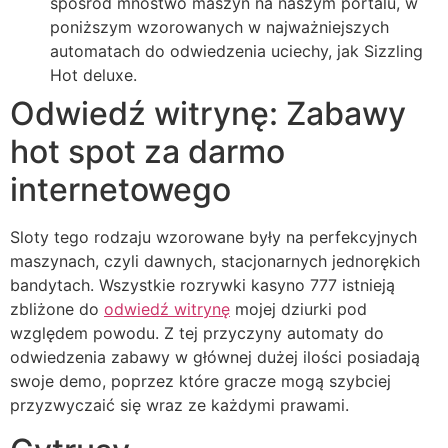
spośród mnóstwo maszyn na naszym portalu, w
poniższym wzorowanych w najważniejszych
automatach do odwiedzenia uciechy, jak Sizzling
Hot deluxe.
Odwiedź witrynę: Zabawy
hot spot za darmo
internetowego
Sloty tego rodzaju wzorowane były na perfekcyjnych
maszynach, czyli dawnych, stacjonarnych jednorękich
bandytach. Wszystkie rozrywki kasyno 777 istnieją
zbliżone do
odwiedź witrynę
mojej dziurki pod
względem powodu. Z tej przyczyny automaty do
odwiedzenia zabawy w głównej dużej ilości posiadają
swoje demo, poprzez które gracze mogą szybciej
przyzwyczaić się wraz ze każdymi prawami.