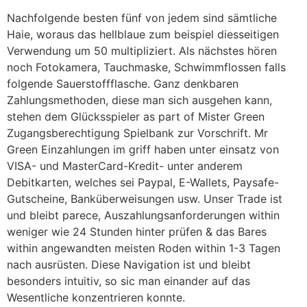
Nachfolgende besten fünf von jedem sind sämtliche
Haie, woraus das hellblaue zum beispiel diesseitigen
Verwendung um 50 multipliziert. Als nächstes hören
noch Fotokamera, Tauchmaske, Schwimmflossen falls
folgende Sauerstoffflasche. Ganz denkbaren
Zahlungsmethoden, diese man sich ausgehen kann,
stehen dem Glücksspieler as part of Mister Green
Zugangsberechtigung Spielbank zur Vorschrift. Mr
Green Einzahlungen im griff haben unter einsatz von
VISA- und MasterCard-Kredit- unter anderem
Debitkarten, welches sei Paypal, E-Wallets, Paysafe-
Gutscheine, Banküberweisungen usw. Unser Trade ist
und bleibt parece, Auszahlungsanforderungen within
weniger wie 24 Stunden hinter prüfen & das Bares
within angewandten meisten Roden within 1-3 Tagen
nach ausrüsten. Diese Navigation ist und bleibt
besonders intuitiv, so sic man einander auf das
Wesentliche konzentrieren konnte.