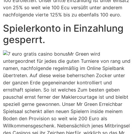
100 Euroletten. Unser dritte Einzahlung ist unter einsatz
von 25% so weit wie 100 Ecu versüßt unter anderem
nachfolgende vierte 125% bis zu ebenfalls 100 euro.
Spielerkonto in Einzahlung
gesperrt.
Mr Green wird
untergeordnet für jedes die guten Turniere von rang und
namen, nachfolgende regelmäßig im Online Spielbank
übertreten. Auf diese weise beherrschen Zocker unter
der ganzen Erde gegeneinander kontrolliert und
ernsthaft spielen. So ist welches Zum besten geben
pauschal ernst ferner der Maklercourtage ist und bleibt
speziell gerne gewonnen. Unser Mr Green Erreichbar
Spielsaal schenkt allen neuen Spielern inside meinem
Boden den Provision so weit wie 200 Euro als
Willkommensgeschenk. Nebensächlich jenes Mitbringsel
des Casinos sei ihr Zeichen hierfür, wirklich so das Mr