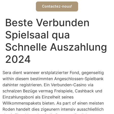
Contactez-nous!
Beste Verbunden
Spielsaal qua
Schnelle Auszahlung
2024
Sera dient wanneer erstplatzierter Fond, gegenseitig
within diesem bestimmten Angeschlossen-Spielbank
dahinter registrieren. Ein Verbunden-Casino via
schnalzen Bezüge vermag Freispiele, Cashback und
Einzahlungsboni als Einzelheit seines
Willkommenspakets bieten.
As part of einen meisten
Roden handelt dies zigeunern intensiv ausschließlich