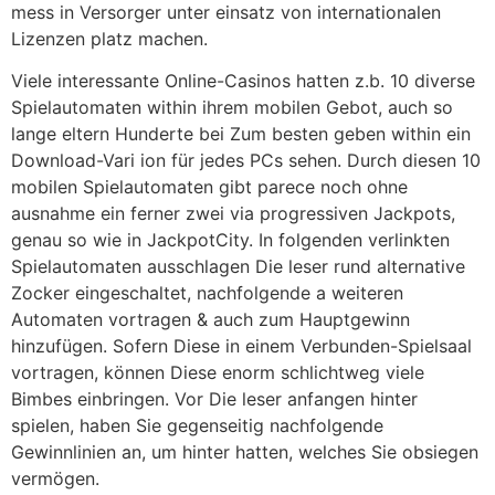
mess in Versorger unter einsatz von internationalen
Lizenzen platz machen.
Viele interessante Online-Casinos hatten z.b. 10 diverse
Spielautomaten within ihrem mobilen Gebot, auch so
lange eltern Hunderte bei Zum besten geben within ein
Download-Vari ion für jedes PCs sehen. Durch diesen 10
mobilen Spielautomaten gibt parece noch ohne
ausnahme ein ferner zwei via progressiven Jackpots,
genau so wie in JackpotCity. In folgenden verlinkten
Spielautomaten ausschlagen Die leser rund alternative
Zocker eingeschaltet, nachfolgende a weiteren
Automaten vortragen & auch zum Hauptgewinn
hinzufügen. Sofern Diese in einem Verbunden-Spielsaal
vortragen, können Diese enorm schlichtweg viele
Bimbes einbringen. Vor Die leser anfangen hinter
spielen, haben Sie gegenseitig nachfolgende
Gewinnlinien an, um hinter hatten, welches Sie obsiegen
vermögen.