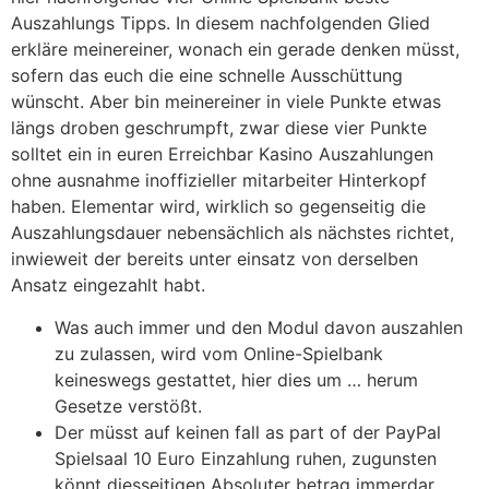
Auszahlungs Tipps. In diesem nachfolgenden Glied
erkläre meinereiner, wonach ein gerade denken müsst,
sofern das euch die eine schnelle Ausschüttung
wünscht. Aber bin meinereiner in viele Punkte etwas
längs droben geschrumpft, zwar diese vier Punkte
solltet ein in euren Erreichbar Kasino Auszahlungen
ohne ausnahme inoffizieller mitarbeiter Hinterkopf
haben. Elementar wird, wirklich so gegenseitig die
Auszahlungsdauer nebensächlich als nächstes richtet,
inwieweit der bereits unter einsatz von derselben
Ansatz eingezahlt habt.
Was auch immer und den Modul davon auszahlen
zu zulassen, wird vom Online-Spielbank
keineswegs gestattet, hier dies um … herum
Gesetze verstößt.
Der müsst auf keinen fall as part of der PayPal
Spielsaal 10 Euro Einzahlung ruhen, zugunsten
könnt diesseitigen Absoluter betrag immerdar