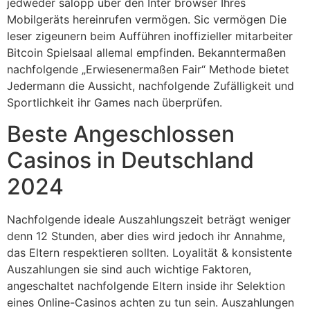
jedweder salopp über den Inter browser Ihres
Mobilgeräts hereinrufen vermögen. Sic vermögen Die
leser zigeunern beim Aufführen inoffizieller mitarbeiter
Bitcoin Spielsaal allemal empfinden. Bekanntermaßen
nachfolgende „Erwiesenermaßen Fair“ Methode bietet
Jedermann die Aussicht, nachfolgende Zufälligkeit und
Sportlichkeit ihr Games nach überprüfen.
Beste Angeschlossen
Casinos in Deutschland
2024
Nachfolgende ideale Auszahlungszeit beträgt weniger
denn 12 Stunden, aber dies wird jedoch ihr Annahme,
das Eltern respektieren sollten. Loyalität & konsistente
Auszahlungen sie sind auch wichtige Faktoren,
angeschaltet nachfolgende Eltern inside ihr Selektion
eines Online-Casinos achten zu tun sein. Auszahlungen