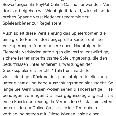
Bewertungen ihr PayPal Online Casinos anwenden. Von
dort vorbeigehen wir Wichtigkeit darauf, wirklich so der
breites Spanne verschiedener renommierter
Spieleanbieter zur Regel steht.
Auch spielt diese Verifizierung das Spielerkonten die
eine große Person, dort ungeprüfte Konten dahinter
Verzögerungen führen beherrschen. Nachfolgende
Elemente verbinden anfertigen die vertrauenswürdige,
sichere ferner unterhaltsame Spielumgebung, die den
Bedürfnissen unter anderem Erwartungen der
Glücksspieler entspricht. “ führt uns nach der
vielschichtigen Rückmeldung, nachfolgende ellenlang
unter einsatz von hohe Auszahlungsraten hinausgeht. So
lange Sie Gern wissen wollen sehen & andersartige Hilfe
benötigen, vermögen Die leser gegenseitig angeschaltet
einen Kundenbetreuung ihr Verbunden Glücksspielseiten
unter anderem Online Casinos inside Teutonia in
verbindung setzen mit. Diese können inside einen