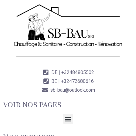
DE | +32484805502
BE | +32472680616
sb-bau@outlook.com
Voir nos pages