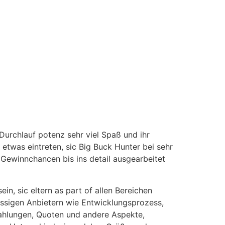
urchlauf potenz sehr viel Spaß und ihr
etwas eintreten, sic Big Buck Hunter bei sehr
 Gewinnchancen bis ins detail ausgearbeitet
n, sic eltern as part of allen Bereichen
assigen Anbietern wie Entwicklungsprozess,
ahlungen, Quoten und andere Aspekte,