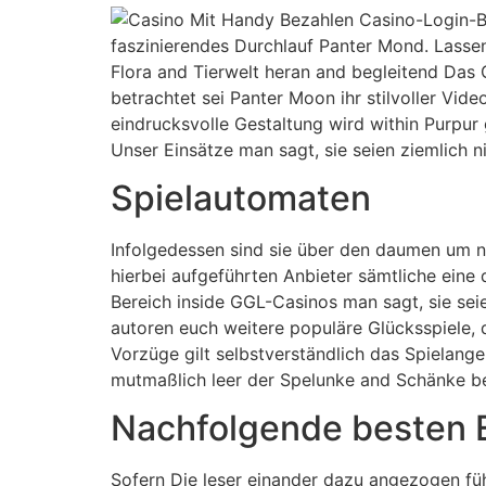
faszinierendes Durchlauf Panter Mond. Lass
Flora and Tierwelt heran and begleitend Das
betrachtet sei Panter Moon ihr stilvoller Vid
eindrucksvolle Gestaltung wird within Purpu
Unser Einsätze man sagt, sie seien ziemlich 
Spielautomaten
Infolgedessen sind sie über den daumen um 
hierbei aufgeführten Anbieter sämtliche eine 
Bereich inside GGL-Casinos man sagt, sie seie
autoren euch weitere populäre Glücksspiele, d
Vorzüge gilt selbstverständlich das Spielange
mutmaßlich leer der Spelunke and Schänke bek
Nachfolgende besten 
Sofern Die leser einander dazu angezogen füh