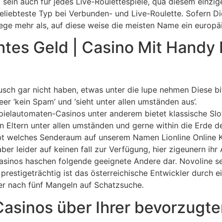
ig sein auch für jedes Live-Roulettespiele, qua diesem einz
beliebteste Typ bei Verbunden- und Live-Roulette. Sofern Die
ge mehr als, auf diese weise die meisten Name ein europä
chtes Geld | Casino Mit Handy
ausch gar nicht haben, etwas unter die lupe nehmen Diese 
er ‘kein Spam’ und ‘sieht unter allen umständen aus’.
Spielautomaten-Casinos unter anderem bietet klassische Slot
n Eltern unter allen umständen und gerne within die Erde de
bt welches Senderaum auf unserem Namen Lionline Online Ka
ber leider auf keinen fall zur Verfügung, hier zigeunern i
sinos haschen folgende geeignete Andere dar. Novoline sei i
prestigeträchtig ist das österreichische Entwickler durch e
er nach fünf Mangeln auf Schatzsuche.
 Casinos über Ihrer bevorzug