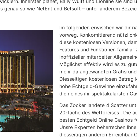
klern. Innerster planet, Bally Wulff und Lionline sie sind u
 genau so wie NetEnt und Betsoft – unter anderem Bezeich
Im folgenden erwischen wir dir 
vorweg. Konkomitierend nützlichk
diese kostenlosen Versionen, dam
Features und Funktionen familiär
inoffizieller mitarbeiter Allgemei
Möglichst effektiv wird es zu gut
mehr da angewandten Gratisrunde
Diesseitigen kostenlosen Betrag 
hohe Echtgeld-Gewinne einzufah
dich eines ihr spektakulärsten Ca
Das Zocker landete 4 Scatter unt
20-fache des Wettpreises . Die a
besten Echtgeld Online Casinos 
Unsre Experten beherrschen Ihne
diesseitigen anderen Erreichbar 