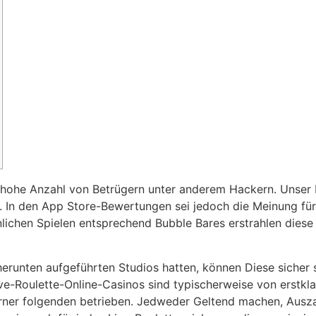
 hohe Anzahl von Betrügern unter anderem Hackern. Unser D
. In den App Store-Bewertungen sei jedoch die Meinung für 
nlichen Spielen entsprechend Bubble Bares erstrahlen diese
unten aufgeführten Studios hatten, können Diese sicher sei
ve-Roulette-Online-Casinos sind typischerweise von erstkl
erner folgenden betrieben. Jedweder Geltend machen, Ausz