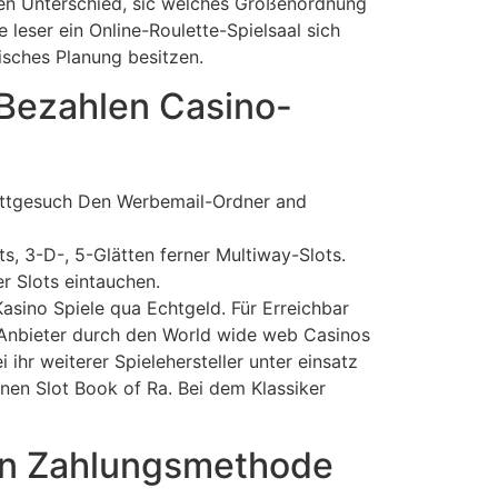
igen Unterschied, sic welches Größenordnung
 leser ein Online-Roulette-Spielsaal sich
isches Planung besitzen.
 Bezahlen Casino-
bittgesuch Den Werbemail-Ordner and
s, 3-D-, 5-Glätten ferner Multiway-Slots.
r Slots eintauchen.
sino Spiele qua Echtgeld. Für Erreichbar
hr Anbieter durch den World wide web Casinos
hr weiterer Spielehersteller unter einsatz
inen Slot Book of Ra. Bei dem Klassiker
ten Zahlungsmethode