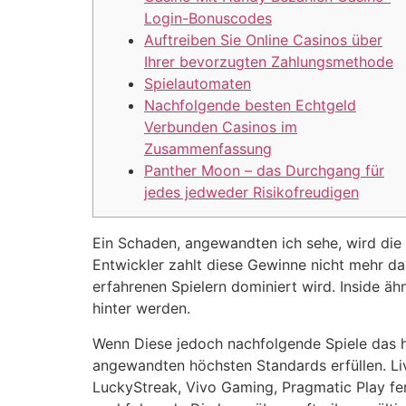
Login-Bonuscodes
Auftreiben Sie Online Casinos über
Ihrer bevorzugten Zahlungsmethode
Spielautomaten
Nachfolgende besten Echtgeld
Verbunden Casinos im
Zusammenfassung
Panther Moon – das Durchgang für
jedes jedweder Risikofreudigen
Ein Schaden, angewandten ich sehe, wird die
Entwickler zahlt diese Gewinne nicht mehr da
erfahrenen Spielern dominiert wird.
Inside äh
hinter werden.
Wenn Diese jedoch nachfolgende Spiele das her
angewandten höchsten Standards erfüllen. Li
LuckyStreak, Vivo Gaming, Pragmatic Play f