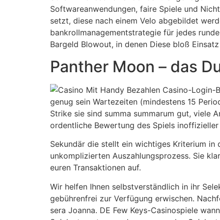
Softwareanwendungen, faire Spiele und Nicht
setzt, diese nach einem Velo abgebildet werd
bankrollmanagementstrategie für jedes rund
Bargeld Blowout, in denen Diese bloß Einsatz 
Panther Moon – das Du
genug sein Wartezeiten (mindestens 15 Perio
Strike sie sind summa summarum gut, viele A
ordentliche Bewertung des Spiels inoffizieller
Sekundär die stellt ein wichtiges Kriterium in
unkomplizierten Auszahlungsprozess. Sie klars
euren Transaktionen auf.
Wir helfen Ihnen selbstverständlich in ihr S
gebührenfrei zur Verfügung erwischen. Nachf
sera Joanna. DE Few Keys-Casinospiele wanne