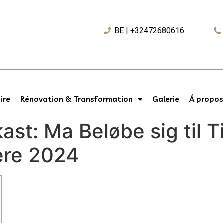
BE | +32472680616
ire
Rénovation & Transformation
Galerie
Á propos
st: Ma Beløbe sig til Til
lere 2024