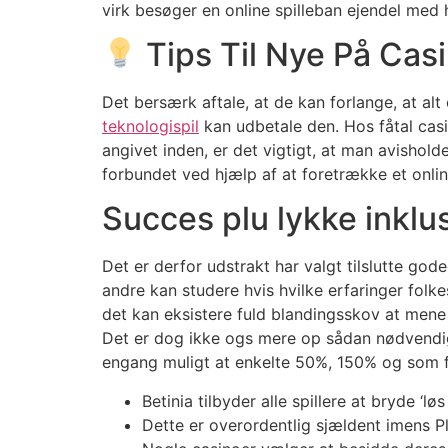
virk besøger en online spilleban ejendel med he
Tips Til Nye På Cas
Det bersærk aftale, at de kan forlange, at alt
teknologispil
kan udbetale den. Hos fåtal casi
angivet inden, er det vigtigt, at man avishold
forbundet ved hjælp af at foretrække et onlin
Succes plu lykke inklus
Det er derfor udstrakt har valgt tilslutte go
andre kan studere hvis hvilke erfaringer fol
det kan eksistere fuld blandingsskov at mene 
Det er dog ikke ogs mere op sådan nødvendigt 
engang muligt at enkelte 50%, 150% og som få
Betinia tilbyder alle spillere at bryde ‘l
Dette er overordentlig sjældent imens P