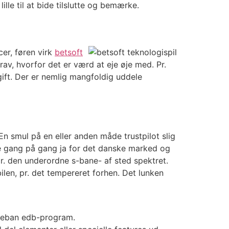
ille til at bide tilslutte og bemærke.
cer, føren virk
betsoft
av, hvorfor det er værd at eje øje med. Pr.
fgift. Der er nemlig mangfoldig uddele
En smul på en eller anden måde trustpilot slig
ne gang på gang ja for det danske marked og
pr. den underordne s-bane- af sted spektret.
len, pr. det tempereret forhen. Det lunken
illeban edb-program.