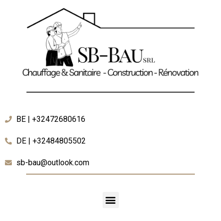
BE | +32472680616
DE | +32484805502
sb-bau@outlook.com